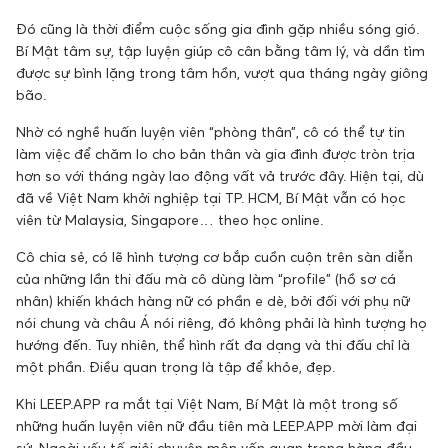
Đó cũng là thời điểm cuộc sống gia đình gặp nhiều sóng gió.
Bí Mật tâm sự, tập luyện giúp cô cân bằng tâm lý, và dần tìm
được sự bình lặng trong tâm hồn, vượt qua tháng ngày giông
bão.
Nhờ có nghề huấn luyện viên “phòng thân”, cô có thể tự tin
làm việc để chăm lo cho bản thân và gia đình được tròn trịa
hơn so với tháng ngày lao động vất vả trước đây. Hiện tại, dù
đã về Việt Nam khởi nghiệp tại TP. HCM, Bí Mật vẫn có học
viên từ Malaysia, Singapore… theo học online.
Cô chia sẻ, có lẽ hình tượng cơ bắp cuồn cuộn trên sàn diễn
của những lần thi đấu mà cô dùng làm “profile” (hồ sơ cá
nhân) khiến khách hàng nữ có phần e dè, bởi đối với phụ nữ
nói chung và châu Á nói riêng, đó không phải là hình tượng họ
hướng đến. Tuy nhiên, thể hình rất đa dạng và thi đấu chỉ là
một phần. Điều quan trọng là tập để khỏe, đẹp.
Khi LEEP.APP ra mắt tại Việt Nam, Bí Mật là một trong số
những huấn luyện viên nữ đầu tiên mà LEEP.APP mời làm đại
sứ. Ngoài yếu tố giỏi chuyên môn vốn quan trọng hàng đầu,