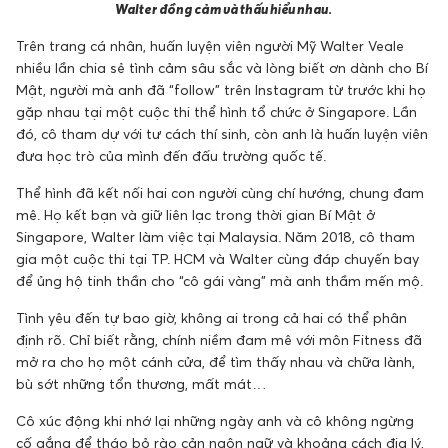
Walter đồng cảm và thấu hiểu nhau.
Trên trang cá nhân, huấn luyện viên người Mỹ Walter Veale
nhiều lần chia sẻ tình cảm sâu sắc và lòng biết ơn dành cho Bí
Mật, người mà anh đã “follow” trên Instagram từ trước khi họ
gặp nhau tại một cuộc thi thể hình tổ chức ở Singapore. Lần
đó, cô tham dự với tư cách thí sinh, còn anh là huấn luyện viên
đưa học trò của mình đến đấu trường quốc tế.
Thể hình đã kết nối hai con người cùng chí hướng, chung đam
mê. Họ kết bạn và giữ liên lạc trong thời gian Bí Mật ở
Singapore, Walter làm việc tại Malaysia. Năm 2018, cô tham
gia một cuộc thi tại TP. HCM và Walter cùng đáp chuyến bay
để ủng hộ tinh thần cho “cô gái vàng” mà anh thầm mến mộ.
Tình yêu đến tự bao giờ, không ai trong cả hai có thể phân
định rõ. Chỉ biết rằng, chính niềm đam mê với môn Fitness đã
mở ra cho họ một cánh cửa, để tìm thấy nhau và chữa lành,
bù sớt những tổn thương, mất mát…
Cô xúc động khi nhớ lại những ngày anh và cô không ngừng
cố gắng để tháo bỏ rào cản ngôn ngữ và khoảng cách địa lý,