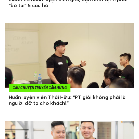
“bỏ túi” 5 câu hỏi
CÂU CHUYỆN TRUYỀN CẢM HỨNG
Huấn luyện viên Thái Hữu: “PT giỏi không phải là
người đỡ tạ cho khách!”