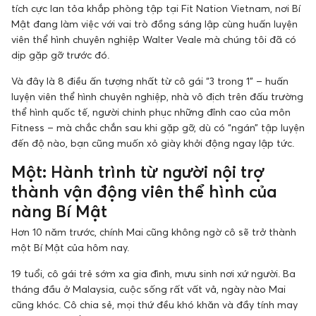
tích cực lan tỏa khắp phòng tập tại Fit Nation Vietnam, nơi Bí
Mật đang làm việc với vai trò đồng sáng lập cùng huấn luyện
viên thể hình chuyên nghiệp Walter Veale mà chúng tôi đã có
dịp gặp gỡ trước đó.
Và đây là 8 điều ấn tượng nhất từ cô gái “3 trong 1” – huấn
luyện viên thể hình chuyên nghiệp, nhà vô địch trên đấu trường
thể hình quốc tế, người chinh phục những đỉnh cao của môn
Fitness – mà chắc chắn sau khi gặp gỡ, dù có “ngán” tập luyện
đến độ nào, bạn cũng muốn xỏ giày khởi động ngay lập tức.
Một: Hành trình từ người nội trợ
thành vận động viên thể hình của
nàng Bí Mật
Hơn 10 năm trước, chính Mai cũng không ngờ cô sẽ trở thành
một Bí Mật của hôm nay.
19 tuổi, cô gái trẻ sớm xa gia đình, mưu sinh nơi xứ người. Ba
tháng đầu ở Malaysia, cuộc sống rất vất vả, ngày nào Mai
cũng khóc. Cô chia sẻ, mọi thứ đều khó khăn và đầy tính may