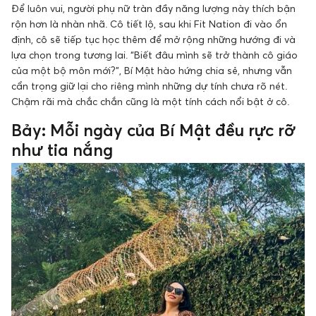
Để luôn vui, người phụ nữ tràn đầy năng lượng này thích bận
rộn hơn là nhàn nhã. Cô tiết lộ, sau khi Fit Nation đi vào ổn
định, cô sẽ tiếp tục học thêm để mở rộng những hướng đi và
lựa chọn trong tương lai. “Biết đâu mình sẽ trở thành cô giáo
của một bộ môn mới?”, Bí Mật hào hứng chia sẻ, nhưng vẫn
cẩn trọng giữ lại cho riêng mình những dự tính chưa rõ nét.
Chậm rãi mà chắc chắn cũng là một tính cách nổi bật ở cô.
Bảy: Mỗi ngày của Bí Mật đều rực rỡ
như tia nắng