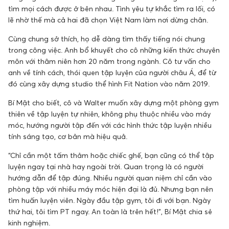
tìm mọi cách được ở bên nhau. Tình yêu tự khắc tìm ra lối, có
lẽ nhờ thế mà cả hai đã chọn Việt Nam làm nơi dừng chân.
Cùng chung sở thích, họ dễ dàng tìm thấy tiếng nói chung
trong công việc. Anh bổ khuyết cho cô những kiến thức chuyên
môn với thâm niên hơn 20 năm trong ngành. Cô tư vấn cho
anh về tính cách, thói quen tập luyện của người châu Á, để từ
đó cùng xây dựng studio thể hình Fit Nation vào năm 2019.
Bí Mật cho biết, cô và Walter muốn xây dựng một phòng gym
thiên về tập luyện tự nhiên, không phụ thuộc nhiều vào máy
móc, hướng người tập đến với các hình thức tập luyện nhiều
tính sáng tạo, cơ bản mà hiệu quả.
“Chỉ cần một tấm thảm hoặc chiếc ghế, bạn cũng có thể tập
luyện ngay tại nhà hay ngoài trời. Quan trọng là có người
hướng dẫn để tập đúng. Nhiều người quan niệm chỉ cần vào
phòng tập với nhiều máy móc hiện đại là đủ. Nhưng bạn nên
tìm huấn luyện viên. Ngày đầu tập gym, tôi đi với bạn. Ngày
thứ hai, tôi tìm PT ngay. An toàn là trên hết!”, Bí Mật chia sẻ
kinh nghiệm.