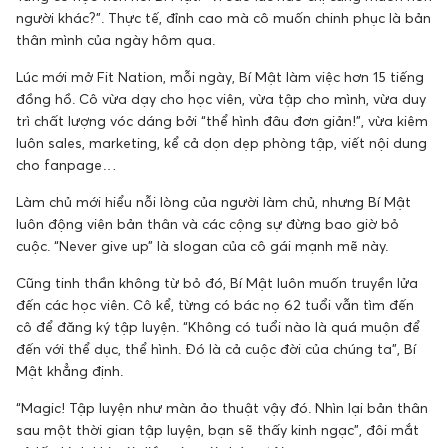
người khác?”. Thực tế, đỉnh cao mà cô muốn chinh phục là bản
thân mình của ngày hôm qua.
Lúc mới mở Fit Nation, mỗi ngày, Bí Mật làm việc hơn 15 tiếng
đồng hồ. Cô vừa dạy cho học viên, vừa tập cho mình, vừa duy
trì chất lượng vóc dáng bởi “thể hình đâu đơn giản!”, vừa kiêm
luôn sales, marketing, kể cả dọn dẹp phòng tập, viết nội dung
cho fanpage…
Làm chủ mới hiểu nỗi lòng của người làm chủ, nhưng Bí Mật
luôn động viên bản thân và các cộng sự đừng bao giờ bỏ
cuộc. “Never give up” là slogan của cô gái mạnh mẽ này.
Cũng tinh thần không từ bỏ đó, Bí Mật luôn muốn truyền lửa
đến các học viên. Cô kể, từng có bác nọ 62 tuổi vẫn tìm đến
cô để đăng ký tập luyện. “Không có tuổi nào là quá muộn để
đến với thể dục, thể hình. Đó là cả cuộc đời của chúng ta”, Bí
Mật khẳng định.
“Magic! Tập luyện như màn ảo thuật vậy đó. Nhìn lại bản thân
sau một thời gian tập luyện, bạn sẽ thấy kinh ngạc”, đôi mắt