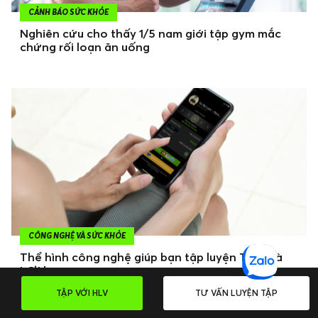
CẢNH BÁO SỨC KHỎE
Nghiên cứu cho thấy 1/5 nam giới tập gym mắc
chứng rối loạn ăn uống
CÔNG NGHỆ VÀ SỨC KHỎE
Thể hình công nghệ giúp bạn tập luyện TIỆN và
LỢI hơn
TẬP VỚI HLV
TƯ VẤN LUYỆN TẬP