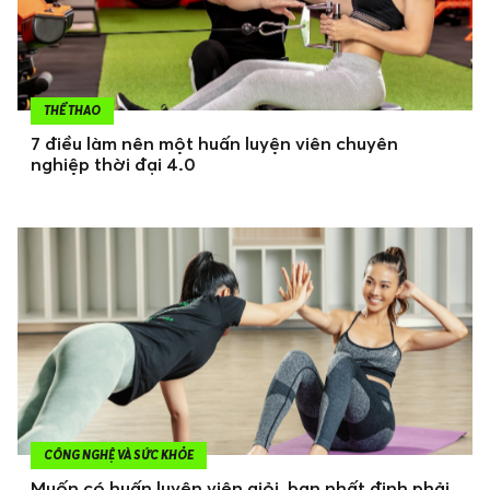
THỂ THAO
7 điều làm nên một huấn luyện viên chuyên
nghiệp thời đại 4.0
CÔNG NGHỆ VÀ SỨC KHỎE
Muốn có huấn luyện viên giỏi, bạn nhất định phải