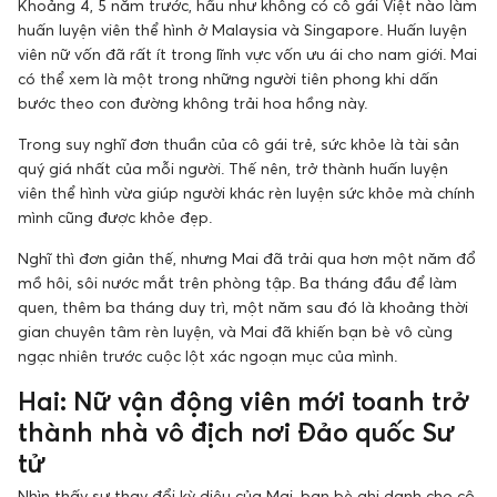
Khoảng 4, 5 năm trước, hầu như không có cô gái Việt nào làm
huấn luyện viên thể hình ở Malaysia và Singapore. Huấn luyện
viên nữ vốn đã rất ít trong lĩnh vực vốn ưu ái cho nam giới. Mai
có thể xem là một trong những người tiên phong khi dấn
bước theo con đường không trải hoa hồng này.
Trong suy nghĩ đơn thuần của cô gái trẻ, sức khỏe là tài sản
quý giá nhất của mỗi người. Thế nên, trở thành huấn luyện
viên thể hình vừa giúp người khác rèn luyện sức khỏe mà chính
mình cũng được khỏe đẹp.
Nghĩ thì đơn giản thế, nhưng Mai đã trải qua hơn một năm đổ
mồ hôi, sôi nước mắt trên phòng tập. Ba tháng đầu để làm
quen, thêm ba tháng duy trì, một năm sau đó là khoảng thời
gian chuyên tâm rèn luyện, và Mai đã khiến bạn bè vô cùng
ngạc nhiên trước cuộc lột xác ngoạn mục của mình.
Hai: Nữ vận động viên mới toanh trở
thành nhà vô địch nơi Đảo quốc Sư
tử
Nhìn thấy sự thay đổi kỳ diệu của Mai, bạn bè ghi danh cho cô