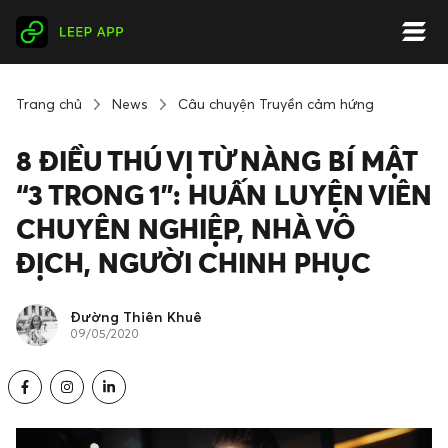
Trang chủ
News
Câu chuyện Truyền cảm hứng
8 ĐIỀU THÚ VỊ TỪ NÀNG BÍ MẬT
“3 TRONG 1”: HUẤN LUYỆN VIÊN
CHUYÊN NGHIỆP, NHÀ VÔ
ĐỊCH, NGƯỜI CHINH PHỤC
Đường Thiên Khuê
09/05/2020