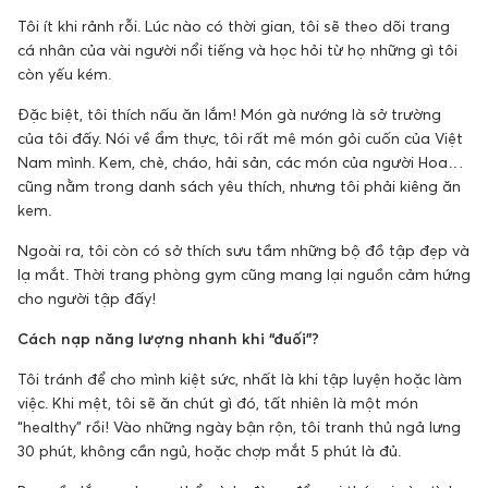
Tôi ít khi rảnh rỗi. Lúc nào có thời gian, tôi sẽ theo dõi trang
cá nhân của vài người nổi tiếng và học hỏi từ họ những gì tôi
còn yếu kém.
Đặc biệt, tôi thích nấu ăn lắm! Món gà nướng là sở trường
của tôi đấy. Nói về ẩm thực, tôi rất mê món gỏi cuốn của Việt
Nam mình. Kem, chè, cháo, hải sản, các món của người Hoa…
cũng nằm trong danh sách yêu thích, nhưng tôi phải kiêng ăn
kem.
Ngoài ra, tôi còn có sở thích sưu tầm những bộ đồ tập đẹp và
lạ mắt. Thời trang phòng gym cũng mang lại nguồn cảm hứng
cho người tập đấy!
Cách nạp năng lượng nhanh khi “đuối”?
Tôi tránh để cho mình kiệt sức, nhất là khi tập luyện hoặc làm
việc. Khi mệt, tôi sẽ ăn chút gì đó, tất nhiên là một món
“healthy” rồi! Vào những ngày bận rộn, tôi tranh thủ ngả lưng
30 phút, không cần ngủ, hoặc chợp mắt 5 phút là đủ.