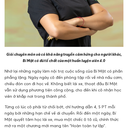
Giỏi chuyên môn và có khả năng truyền cảm hứng cho người khác,
Bí Mật có đủ tố chất của một huấn luyện viên 4.0
Nhớ lại những ngày làm nội trợ, cuộc sống của Bí Mật có phần
phẳng lặng. Ngày ngày cô đến phòng tập rồi về nhà nấu cơm,
chiều đón con đi học về. Không biết lái xe, thoạt đầu Bí Mật
vẫn sử dụng phương tiện công cộng, cho đến khi cô nhận học
viên ở khắp nơi trong thành phố.
Từng có lúc cô phải từ chối bớt, chỉ hướng dẫn 4, 5 PT mỗi
ngày bởi những hạn chế về di chuyển. Rồi đến một ngày, Bí
Mật quyết tâm học lái xe, mua một chiếc ô tô cũ, chính thức
mở ra một chương mới mang tên “Hoàn toàn tự lập”.