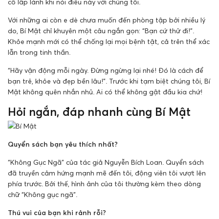
cô lấp lánh khi nói điều này với chúng tôi.
Với những ai còn e dè chưa muốn đến phòng tập bởi nhiều lý
do, Bí Mật chỉ khuyên một câu ngắn gọn: “Bạn cứ thử đi!”.
Khỏe mạnh mới có thể chống lại mọi bệnh tật, cả trên thể xác
lẫn trong tinh thần.
“Hãy vận động mỗi ngày. Đừng ngừng lại nhé! Đó là cách để
bạn trẻ, khỏe và đẹp bền lâu!”. Trước khi tạm biệt chúng tôi, Bí
Mật không quên nhắn nhủ. Ai có thể không gật đầu kia chứ!
Hỏi ngắn, đáp nhanh cùng Bí Mật
Quyển sách bạn yêu thích nhất?
“Không Gục Ngã” của tác giả Nguyễn Bích Loan. Quyển sách
đã truyền cảm hứng mạnh mẽ đến tôi, động viên tôi vượt lên
phía trước. Bởi thế, hình ảnh của tôi thường kèm theo dòng
chữ “Không gục ngã”.
Thú vui của bạn khi rảnh rỗi?