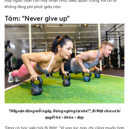
hay ngắn, bận rộn hay nhàn nhã, điều quan trọng với cô là
không lãng phí phút giây nào.
Tám: “Never give up”
“Hãy vận động mỗi ngày. Đừng ngừng lại nhé!”, Bí Mật chia sẻ bí
quyết trẻ – khỏe – đẹp
Từng có học viên hỏi Bí Mật: “Vì sao lúc nào chị cũng muốn hơn