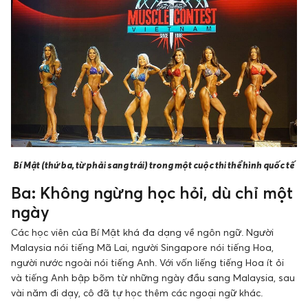
Bí Mật (thứ ba, từ phải sang trái) trong một cuộc thi thể hình quốc tế
Ba: Không ngừng học hỏi, dù chỉ một
ngày
Các học viên của Bí Mật khá đa dạng về ngôn ngữ. Người
Malaysia nói tiếng Mã Lai, người Singapore nói tiếng Hoa,
người nước ngoài nói tiếng Anh. Với vốn liếng tiếng Hoa ít ỏi
và tiếng Anh bập bõm từ những ngày đầu sang Malaysia, sau
vài năm đi dạy, cô đã tự học thêm các ngoại ngữ khác.