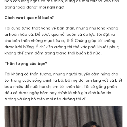
Bạn cần lắng nghe cơ thể mình, đừng để mọi thứ rơi vào tình
trạng “báo động” mới nghỉ ngơi.
Cách vượt qua nỗi buồn?
Tôi cũng từng thất vọng về bản thân, nhưng nhủ lòng không
ai hoàn hảo cả. Để vượt qua nỗi buồn và áp lực, tôi đặt ra
cho bản thân những mục tiêu cụ thể. Chúng giúp tôi không
được lười biếng. Ý chí kiên cường thì thể xác phải khuất phục,
không thể chìm đắm trong trạng thái buồn bã nữa.
Thần tượng của bạn?
Tôi không có thần tượng, nhưng người truyền cảm hứng cho
tôi trong cuộc sống chính là bố. Bố mẹ đã làm lụng vất vả biết
bao nhiêu để nuôi hai chị em tôi khôn lớn. Tôi cố gắng phấn
đấu có được ngày hôm nay chính là nhờ gia đình luôn tin
tưởng và ủng hộ trên mọi nẻo đường tôi đi.