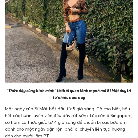
“Thức dậy cùng bình minh” là thói quen lành mạnh mà Bí Mật duy trì
từ nhiều năm nay
Một ngày của Bí Mật bắt đầu từ 5 giờ sáng. Cô cho biết, hầu
hết các huấn luyện viên đều dậy rất sớm. Lúc còn ở Singapore,
có hôm cô thức giấc từ 4 giờ sáng để chuẩn bị các bữa ăn
dành cho một ngày bận rộn, phải di chuyển liên tục, hướng
dẫn cho mười lăm PT.