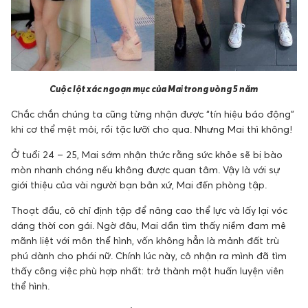
Cuộc lột xác ngoạn mục của Mai trong vòng 5 năm
Chắc chắn chúng ta cũng từng nhận được “tín hiệu báo động”
khi cơ thể mệt mỏi, rồi tặc lưỡi cho qua. Nhưng Mai thì không!
Ở tuổi 24 – 25, Mai sớm nhận thức rằng sức khỏe sẽ bị bào
mòn nhanh chóng nếu không được quan tâm. Vậy là với sự
giới thiệu của vài người bạn bản xứ, Mai đến phòng tập.
Thoạt đầu, cô chỉ định tập để nâng cao thể lực và lấy lại vóc
dáng thời con gái. Ngờ đâu, Mai dần tìm thấy niềm đam mê
mãnh liệt với môn thể hình, vốn không hẳn là mảnh đất trù
phú dành cho phái nữ. Chính lúc này, cô nhận ra mình đã tìm
thấy công việc phù hợp nhất: trở thành một huấn luyện viên
thể hình.