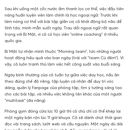
Sau khi uống một cốc nước ấm thanh lọc cơ thể, việc đầu tiên
nàng huấn luyện viên làm chính là học ngoại ngữ. Trước khi
làm nóng cơ thể với bài tập giãn cơ, cô khởi động bộ não để
tỉnh táo, minh mẫn suốt ngày. Trau dồi ngoại ngữ rất quan
trọng với Bí Mật, vì cô có học viên “online coaching” ở nhiều
quốc gia.
Bí Mật tự nhận mình thuộc “Morning team”, tức những người
hoạt động hiệu quả vào ban ngày (trái với “team Cú đêm”). Vì
vậy, cô luôn tranh thủ làm việc hết công suất vào buổi sáng.
Ngày bình thường của cô tuần tự giữa việc dạy học, nấu ăn
theo đúng chế độ riêng, tập luyện cá nhân để duy trì vóc
dáng, quản lý fanpage của phòng tập, tìm ý tưởng sáng tạo
cho các bài tập, và nhiều việc không tên khác của một người
“multitask” (đa năng).
Phòng gym đóng cửa lúc 10 giờ thì cô chủ chỉ có thể khép lại
một ngày bận rộn lúc 11 giờ khuya. Cô sẽ dành chút thời gian
đọc vài trang sách, lướt web và cầu nguyện. Một ngày dù dài