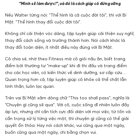
“Mình sẽ làm được!”, và đó là cách giúp cô đứng vững
Nếu Walter từng nói: “Thể hình là cả cuộc đời tôi”, thì với Bí
Mật: “Thể hình thay đổi cuộc đời tôi”.
Không chỉ cải thiện vóc dáng, tập luyện giúp cải thiện suy nghĩ,
thay đổi cách sống và trưởng thành hơn. Nói cách khác là
thay đổi toàn diện, ít nhất điều này đúng với Bí Mật.
Cô chia sẻ, nhờ theo Fitness mà cô giỏi nấu ăn, biết trang
điểm bởi thường tự “make-up” khi đi thi đấu và trang điểm
cho các học viên, có kiến thức về dinh dưỡng, sơ cấp cứu…
Quan trọng hơn cả, tập luyện giúp cô khỏe cả thể chất lẫn
tinh thần, luôn lạc quan.
Trên vai Bí Mật xăm dòng chữ “This too shall pass”, nghĩa là
“Chuyện gì cũng sẽ qua”. Với cô, cuộc sống dĩ nhiên luôn đầy
áp lực, nhưng chỉ cần tích cực đối diện với mọi việc, từ tốn và
cẩn trọng xử lý từng việc một, thì chuyện gì cũng có thể giải
quyết ổn thỏa. Hay nói cách khác, vui cũng qua một ngày,
buồn cũng qua một ngày, chi bằng chọn vui.