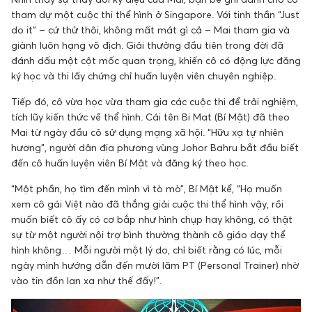
tham dự một cuộc thi thể hình ở Singapore. Với tinh thần “Just
do it” – cứ thử thôi, không mất mát gì cả – Mai tham gia và
giành luôn hạng vô địch. Giải thưởng đầu tiên trong đời đã
đánh dấu một cột mốc quan trọng, khiến cô có động lực đăng
ký học và thi lấy chứng chỉ huấn luyện viên chuyên nghiệp.
Tiếp đó, cô vừa học vừa tham gia các cuộc thi để trải nghiệm,
tích lũy kiến thức về thể hình. Cái tên Bi Mat (Bí Mật) đã theo
Mai từ ngày đầu cô sử dụng mạng xã hội. “Hữu xạ tự nhiên
hương”, người dân địa phương vùng Johor Bahru bắt đầu biết
đến cô huấn luyện viên Bí Mật và đăng ký theo học.
“Một phần, họ tìm đến mình vì tò mò”, Bí Mật kể, “Họ muốn
xem cô gái Việt nào đã thắng giải cuộc thi thể hình vậy, rồi
muốn biết cô ấy có cơ bắp như hình chụp hay không, có thật
sự từ một người nội trợ bình thường thành cô giáo dạy thể
hình không… Mỗi người một lý do, chỉ biết rằng có lúc, mỗi
ngày mình hướng dẫn đến mười lăm PT (Personal Trainer) nhờ
vào tin đồn lan xa như thế đấy!”.