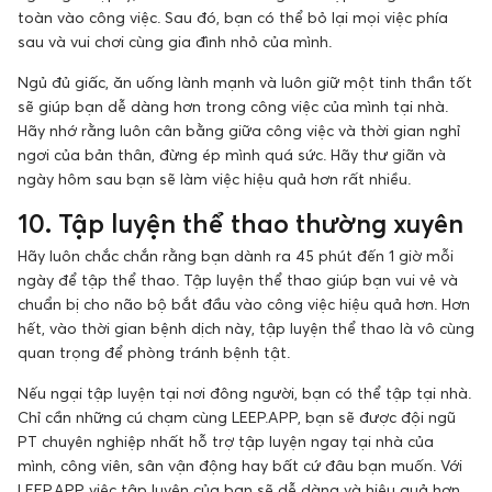
toàn vào công việc. Sau đó, bạn có thể bỏ lại mọi việc phía
sau và vui chơi cùng gia đình nhỏ của mình.
Ngủ đủ giấc, ăn uống lành mạnh và luôn giữ một tinh thần tốt
sẽ giúp bạn dễ dàng hơn trong công việc của mình tại nhà.
Hãy nhớ rằng luôn cân bằng giữa công việc và thời gian nghỉ
ngơi của bản thân, đừng ép mình quá sức. Hãy thư giãn và
ngày hôm sau bạn sẽ làm việc hiệu quả hơn rất nhiều.
10. Tập luyện thể thao thường xuyên
Hãy luôn chắc chắn rằng bạn dành ra 45 phút đến 1 giờ mỗi
ngày để tập thể thao. Tập luyện thể thao giúp bạn vui vẻ và
chuẩn bị cho não bộ bắt đầu vào công việc hiệu quả hơn. Hơn
hết, vào thời gian bệnh dịch này, tập luyện thể thao là vô cùng
quan trọng để phòng tránh bệnh tật.
Nếu ngại tập luyện tại nơi đông người, bạn có thể tập tại nhà.
Chỉ cần những cú chạm cùng LEEP.APP, bạn sẽ được đội ngũ
PT chuyên nghiệp nhất hỗ trợ tập luyện ngay tại nhà của
mình, công viên, sân vận động hay bất cứ đâu bạn muốn. Với
LEEP.APP việc tập luyện của bạn sẽ dễ dàng và hiệu quả hơn