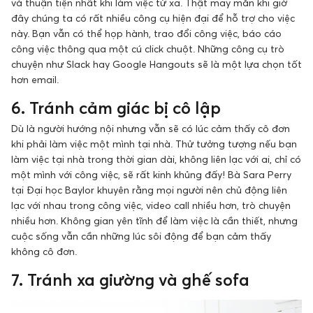
và thuận tiện nhất khi làm việc từ xa. Thật may mắn khi giờ
đây chúng ta có rất nhiều công cụ hiện đại để hỗ trợ cho việc
này. Bạn vẫn có thể họp hành, trao đổi công việc, báo cáo
công việc thông qua một cú click chuột. Những công cụ trò
chuyện như Slack hay Google Hangouts sẽ là một lựa chọn tốt
hơn email.
6. Tránh cảm giác bị cô lập
Dù là người hướng nội nhưng vẫn sẽ có lúc cảm thấy cô đơn
khi phải làm việc một mình tại nhà. Thử tưởng tượng nếu bạn
làm việc tại nhà trong thời gian dài, không liên lạc với ai, chỉ có
một mình với công việc, sẽ rất kinh khủng đấy! Bà Sara Perry
tại Đại học Baylor khuyên rằng mọi người nên chủ động liên
lạc với nhau trong công việc, video call nhiều hơn, trò chuyện
nhiều hơn. Không gian yên tĩnh để làm việc là cần thiết, nhưng
cuộc sống vẫn cần những lúc sôi động để bạn cảm thấy
không cô đơn.
7. Tránh xa giường và ghế sofa