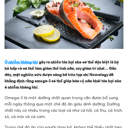
Ô nhiễm không khí
gây ra nhiều tác hại cho cơ thể đặc biệt là hệ
hô hấp và có thể làm giảm thể tích não, suy giảm trí nhớ… Gần
đây, một nghiên cứu được công bố trên tạp chí
Neurology đã
khẳng định rằng omega-3 có thể giúp bảo vệ não khỏi tác hại của
ô nhiễm không khí.
Omega-3 là một dưỡng chất quan trọng cần được bổ sung
mỗi ngày thông qua một chế độ ăn giàu dinh dưỡng. Dưỡng
chất này có nhiều trong các loại cá như cá hồi, cá thu, cá trích,
sò, cá mòi và cá cơm.
Trong chế độ ăn của người chạy bộ, không thể thiếu chất béo