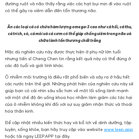
đường ruột và não thấy rằng việc các hạt bụi mịn đi vào ruột
có thể gây ra viêm dẫn đến tổn thương não.
Ăn các loại cá có chứa hàm lượng omega-3 cao như cá hồi, cá thu,
cá trích, sò, cá mòi và cá cơm có thể giúp chống viêm trong não và
chữa lành tổn thương chất trắng
Mặc dù nghiên cứu này được thực hiện ở phụ nữ lớn tuổi
nhưng tiến sĩ Cheng Chen tin rằng kết quả này có thể đúng ở
các độ tuổi và giới tính khác.
Ô nhiễm môi trường là điều rất phổ biến và xảy ra ở hầu hết
các nước trên thế giới. Những phát hiện của nghiên cứu này sẽ
giúp bạn có cái nhìn sâu sắc hơn về một lối sống lành mạnh
với một chế độ ăn uống khoa học nhằm làm giảm các tác hại
của ô nhiễm không khí đối với sự suy giảm nhận thức và thoái
hóa thần kinh.
Để cập nhật nhiều kiến thức hay và bổ ích về dinh dưỡng, tập
luyện, sống khỏe, bạn hãy truy cập vào website
www.leep.app
hoặc tải ngay LEEP.APP tại đây.