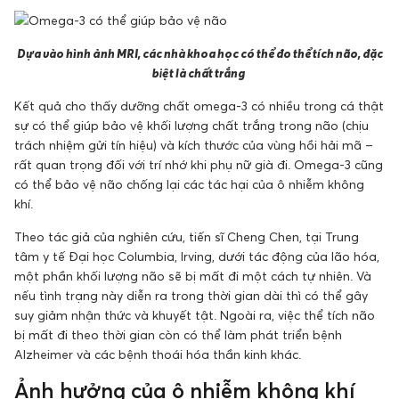
Dựa vào hình ảnh MRI, các nhà khoa học có thể đo thể tích não, đặc
biệt là chất trắng
Kết quả cho thấy dưỡng chất omega-3 có nhiều trong cá thật
sự có thể giúp bảo vệ khối lượng chất trắng trong não (chịu
trách nhiệm gửi tín hiệu) và kích thước của vùng hồi hải mã –
rất quan trọng đối với trí nhớ khi phụ nữ già đi. Omega-3 cũng
có thể bảo vệ não chống lại các tác hại của ô nhiễm không
khí.
Theo tác giả của nghiên cứu, tiến sĩ Cheng Chen, tại Trung
tâm y tế Đại học Columbia, Irving, dưới tác động của lão hóa,
một phần khối lượng não sẽ bị mất đi một cách tự nhiên. Và
nếu tình trạng này diễn ra trong thời gian dài thì có thể gây
suy giảm nhận thức và khuyết tật. Ngoài ra, việc thể tích não
bị mất đi theo thời gian còn có thể làm phát triển bệnh
Alzheimer và các bệnh thoái hóa thần kinh khác.
Ảnh hưởng của ô nhiễm không khí