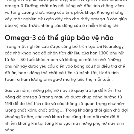
omega-3. Dưỡng chất này nổi tiếng với đặc tính chống viêm
và tăng cường chức năng của tim, phổi, khớp. Không những
vậy, một nghiên cứu gần đây còn cho thấy omega-3 còn giúp
bảo vệ não trước những tác động của ô nhiễm không khí.
Omega-3 có thể giúp bảo vệ não
Trong một nghiên cứu được công bố trên tạp chí Neurology,
các nhà khoa học đã phân tích dữ liệu của hơn 1.300 phụ nữ
từ 65 − 80 tuổi khỏe mạnh và không bị mất trí nhớ. Những
phụ nữ này được yêu cầu điền vào bảng câu hỏi điều tra chế
độ ăn, hoạt động thể chất và tiền sử bệnh tật, từ đó tính
toán ra hàm lượng omega-3 mà họ tiêu thụ mỗi tuần.
Sau vài năm, những phụ nữ này sẽ quay trở lại để kiểm tra
nồng độ omega-3 trong máu và được chụp cộng hưởng từ
MRI để đo thể tích não và các thông số quan trọng như hàm
lượng chất xám, chất trắng… Trong khoảng thời gian chờ đợi
khoảng 3 năm, các nhà khoa học cũng theo dõi mức độ ô
nhiễm không khí tại từng khu vực mà những phụ nữ này sinh
sống.