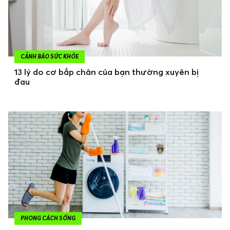
CẢNH BÁO SỨC KHỎE
13 lý do cơ bắp chân của bạn thường xuyên bị
đau
PHONG CÁCH SỐNG