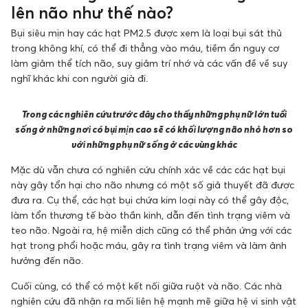
lên não như thế nào?
Bụi siêu mịn hay các hạt PM2.5 được xem là loại bụi sát thủ
trong không khí, có thể đi thẳng vào máu, tiềm ẩn nguy cơ
làm giảm thể tích não, suy giảm trí nhớ và các vấn đề về suy
nghĩ khác khi con người già đi.
Trong các nghiên cứu trước đây cho thấy những phụ nữ lớn tuổi
sống ở những nơi có bụi mịn cao sẽ có khối lượng não nhỏ hơn so
với những phụ nữ sống ở các vùng khác
Mặc dù vẫn chưa có nghiên cứu chính xác về các các hạt bụi
này gây tổn hại cho não nhưng có một số giả thuyết đã được
đưa ra. Cụ thể, các hạt bụi chứa kim loại này có thể gây độc,
làm tổn thương tế bào thần kinh, dẫn đến tình trạng viêm và
teo não. Ngoài ra, hệ miễn dịch cũng có thể phản ứng với các
hạt trong phổi hoặc máu, gây ra tình trạng viêm và làm ảnh
hưởng đến não.
Cuối cùng, có thể có một kết nối giữa ruột và não. Các nhà
nghiên cứu đã nhận ra mối liên hệ mạnh mẽ giữa hệ vi sinh vật