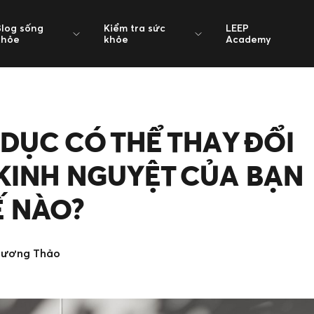
Blog sống
Kiểm tra sức
LEEP
khỏe
khỏe
Academy
 DỤC CÓ THỂ THAY ĐỔI
KINH NGUYỆT CỦA BẠN
Ế NÀO?
hương Thảo