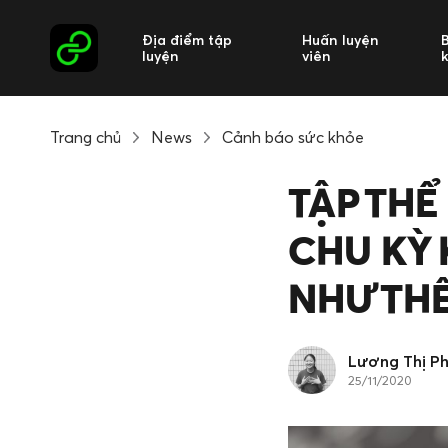
Địa điểm tập
Huấn luyện
luyện
viên
Trang chủ
News
Cảnh báo sức khỏe
TẬP THỂ
CHU KỲ 
NHƯ TH
Lương Thị P
25/11/2020