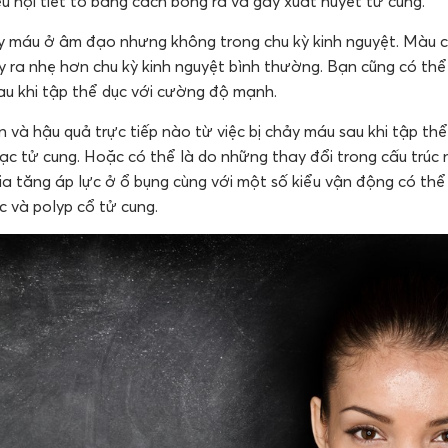
u nội tiết tố bằng cách bong ra và gây xuất huyết tử cung.
ảy máu ở âm đạo nhưng không trong chu kỳ kinh nguyệt. Màu 
 ra nhẹ hơn chu kỳ kinh nguyệt bình thường. Bạn cũng có thể
au khi tập thể dục với cường độ mạnh.
và hậu quả trực tiếp nào từ việc bị chảy máu sau khi tập thể
mạc tử cung. Hoặc có thể là do những thay đổi trong cấu trúc
ia tăng áp lực ở ổ bụng cùng với một số kiểu vận động có th
c và polyp cổ tử cung.