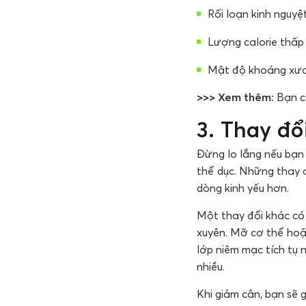
Rối loạn kinh nguyệ
Lượng calorie thấ
Mật độ khoáng xư
>>> Xem thêm:
Bạn c
3. Thay đổ
Đừng lo lắng nếu bạn 
thể dục. Những thay đ
dòng kinh yếu hơn.
Một thay đổi khác có 
xuyên. Mỡ cơ thể hoặ
lớp niêm mạc tích tụ 
nhiều.
Khi giảm cân, bạn sẽ 