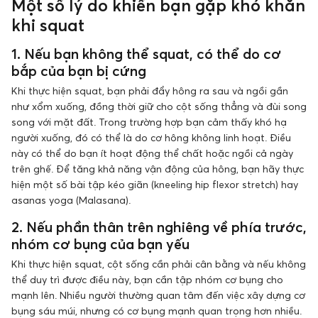
Một số lý do khiến bạn gặp khó khăn
khi squat
1. Nếu bạn không thể squat, có thể do cơ
bắp của bạn bị cứng
Khi thực hiện squat, bạn phải đẩy hông ra sau và ngồi gần
như xổm xuống, đồng thời giữ cho cột sống thẳng và đùi song
song với mặt đất. Trong trường hợp bạn cảm thấy khó hạ
người xuống, đó có thể là do cơ hông không linh hoạt. Điều
này có thể do bạn ít hoạt động thể chất hoặc ngồi cả ngày
trên ghế. Để tăng khả năng vận động của hông, bạn hãy thực
hiện một số bài tập kéo giãn (kneeling hip flexor stretch) hay
asanas yoga (Malasana).
2. Nếu phần thân trên nghiêng về phía trước,
nhóm cơ bụng của bạn yếu
Khi thực hiện squat, cột sống cần phải cân bằng và nếu không
thể duy trì được điều này, bạn cần tập nhóm cơ bụng cho
mạnh lên. Nhiều người thường quan tâm đến việc xây dựng cơ
bụng sáu múi, nhưng có cơ bụng mạnh quan trọng hơn nhiều.