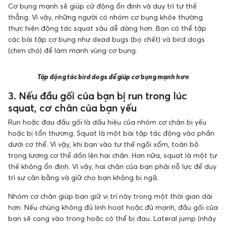
Cơ bụng mạnh sẽ giúp cử động ổn định và duy trì tư thế
thẳng. Vì vậy, những người có nhóm cơ bụng khỏe thường
thực hiện động tác squat sâu dễ dàng hơn. Bạn có thể tập
các bài tập cơ bụng như dead bugs (bọ chết) và bird dogs
(chim chó) để làm mạnh vùng cơ bụng.
Tập động tác
bird dogs để giúp cơ bụng mạnh hơn
3. Nếu đầu gối của bạn bị run trong lúc
squat, cơ chân của bạn yếu
Run hoặc đau đầu gối là dấu hiệu của nhóm cơ chân bị yếu
hoặc bị tổn thương. Squat là một bài tập tác động vào phần
dưới cơ thể. Vì vậy, khi bạn vào tư thế ngồi xổm, toàn bộ
trọng lượng cơ thể dồn lên hai chân. Hơn nữa, squat là một tư
thế không ổn định. Vì vậy, hai chân của bạn phải nỗ lực để duy
trì sự cân bằng và giữ cho bạn không bị ngã.
Nhóm cơ chân giúp bạn giữ vị trí này trong một thời gian dài
hơn. Nếu chúng không đủ linh hoạt hoặc đủ mạnh, đầu gối của
bạn sẽ cong vào trong hoặc có thể bị đau. Lateral jump (nhảy