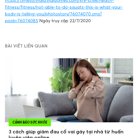
https://timesofindia.indiatimes.com/life-style/health-
fitness/fitness/not-able-to-do-squats-this-is-what-your-
body-is-telling-you/photostory/76074070.cms?
picid=76074085
Ngày truy cập 22/7/2020
BÀI VIẾT LIÊN QUAN
CẢNH BÁO SỨC KHỎE
3 cách giúp giảm đau cổ vai gáy tại nhà từ huấn
luyện viên online