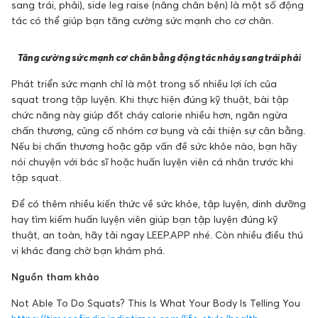
sang trái, phải), side leg raise (nâng chân bên) là một số động
tác có thể giúp bạn tăng cường sức mạnh cho cơ chân.
Tăng cường sức mạnh cơ chân bằng động tác nhảy sang trái phải
Phát triển sức mạnh chỉ là một trong số nhiều lợi ích của
squat trong tập luyện. Khi thực hiện đúng kỹ thuật, bài tập
chức năng này giúp đốt cháy calorie nhiều hơn, ngăn ngừa
chấn thương, củng cố nhóm cơ bụng và cải thiện sự cân bằng.
Nếu bị chấn thương hoặc gặp vấn đề sức khỏe nào, bạn hãy
nói chuyện với bác sĩ hoặc huấn luyện viên cá nhân trước khi
tập squat.
Để có thêm nhiều kiến thức về sức khỏe, tập luyện, dinh dưỡng
hay tìm kiếm huấn luyện viên giúp bạn tập luyện đúng kỹ
thuật, an toàn, hãy tải ngay LEEP.APP nhé. Còn nhiều điều thú
vị khác đang chờ bạn khám phá.
Nguồn tham khảo
Not Able To Do Squats? This Is What Your Body Is Telling You