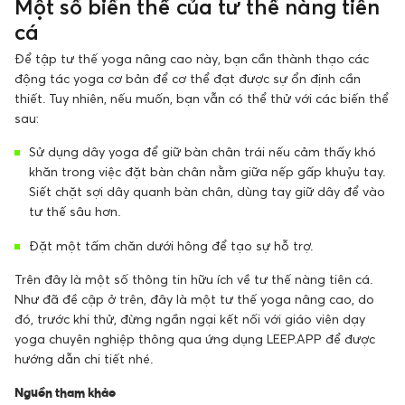
Một số biến thể của tư thế nàng tiên
cá
Để tập tư thế yoga nâng cao này, bạn cần thành thạo các
động tác yoga cơ bản để cơ thể đạt được sự ổn định cần
thiết. Tuy nhiên, nếu muốn, bạn vẫn có thể thử với các biến thể
sau:
Sử dụng dây yoga để giữ bàn chân trái nếu cảm thấy khó
khăn trong việc đặt bàn chân nằm giữa nếp gấp khuỷu tay.
Siết chặt sợi dây quanh bàn chân, dùng tay giữ dây để vào
tư thế sâu hơn.
Đặt một tấm chăn dưới hông để tạo sự hỗ trợ.
Trên đây là một số thông tin hữu ích về tư thế nàng tiên cá.
Như đã đề cập ở trên, đây là một tư thế yoga nâng cao, do
đó, trước khi thử, đừng ngần ngại kết nối với giáo viên dạy
yoga chuyên nghiệp thông qua ứng dụng LEEP.APP để được
hướng dẫn chi tiết nhé.
Nguồn tham khảo