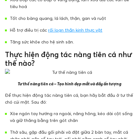
tiêu hoá
Tốt cho bàng quang, lá lách, thận, gan và ruột
Hỗ trợ điều trị các
rối loạn thần kinh thực vật
Tăng sức khỏe cho hệ sinh sản.
Thực hiện động tác nàng tiên cá như
thế nào?
Tư thế nàng tiên cá – Tạo hình đẹp mắt và đầy ấn tượng
Để thực hiện động tác nàng tiên cá, bạn hãy bắt đầu ở tư thế
chó cúi mặt. Sau đó:
Xòe ngón tay hướng ra ngoài, nâng hông, kéo dài cột sống
và giữ thăng bằng trên gót chân
Thở sâu, gập đầu gối phải và đặt giữa 2 bàn tay, mắt cá
chân phải gần cổ tay trái, gối phải nằm cạnh cổ tay phải