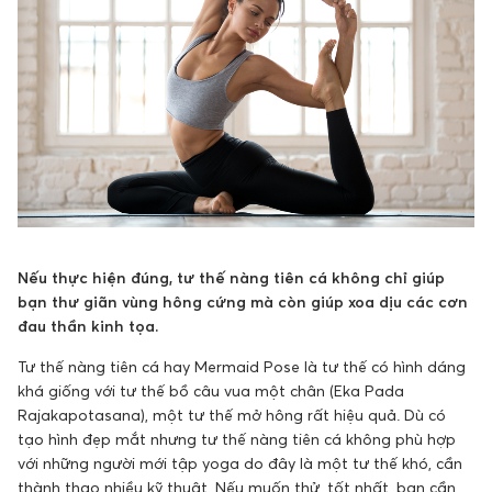
Nếu thực hiện đúng, tư thế nàng tiên cá không chỉ giúp
bạn thư giãn vùng hông cứng mà còn giúp xoa dịu các cơn
đau thần kinh tọa.
Tư thế nàng tiên cá hay Mermaid Pose là tư thế có hình dáng
khá giống với tư thế bồ câu vua một chân (Eka Pada
Rajakapotasana), một tư thế mở hông rất hiệu quả. Dù có
tạo hình đẹp mắt nhưng tư thế nàng tiên cá không phù hợp
với những người mới tập yoga do đây là một tư thế khó, cần
thành thạo nhiều kỹ thuật. Nếu muốn thử, tốt nhất, bạn cần