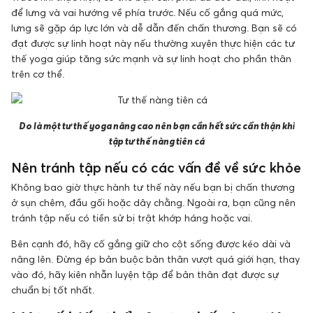
để lưng và vai hướng về phía trước. Nếu cố gắng quá mức,
lưng sẽ gặp áp lực lớn và dễ dẫn đến chấn thương. Bạn sẽ có
đạt được sự linh hoạt này nếu thường xuyên thực hiện các tư
thế yoga giúp tăng sức mạnh và sự linh hoạt cho phần thân
trên cơ thể.
Do là một tư thế yoga nâng cao nên bạn cần hết sức cẩn thận khi
tập tư thế nàng tiên cá
Nên tránh tập nếu có các vấn đề về sức khỏe
Không bao giờ thực hành tư thế này nếu bạn bị chấn thương
ở sụn chêm, đầu gối hoặc dây chằng. Ngoài ra, bạn cũng nên
tránh tập nếu có tiền sử bị trật khớp háng hoặc vai.
Bên cạnh đó, hãy cố gắng giữ cho cột sống được kéo dài và
nâng lên. Đừng ép bản buộc bản thân vượt quá giới hạn, thay
vào đó, hãy kiên nhẫn luyện tập để bản thân đạt được sự
chuẩn bị tốt nhất.