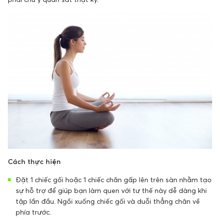
Cách thực hiện
Đặt 1 chiếc gối hoặc 1 chiếc chăn gấp lên trên sàn nhằm tạo
sự hỗ trợ để giúp bạn làm quen với tư thế này dễ dàng khi
tập lần đầu. Ngồi xuống chiếc gối và duỗi thẳng chân về
phía trước.