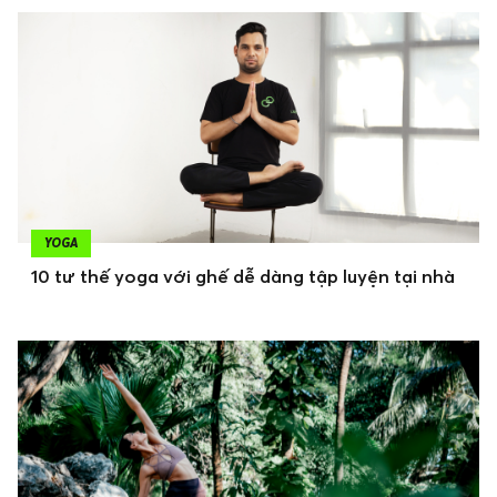
YOGA
10 tư thế yoga với ghế dễ dàng tập luyện tại nhà