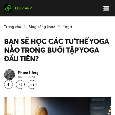
Trang chủ
Blog sống khoẻ
Yoga
BẠN SẼ HỌC CÁC TƯ THẾ YOGA
NÀO TRONG BUỔI TẬP YOGA
ĐẦU TIÊN?
Phạm Hằng
10/08/2020