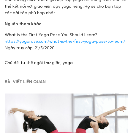
thể kết nối với giáo viên dạy yoga riêng. Họ sẽ cho bạn tập
các bài tập phù hợp nhất.
Nguồn tham khảo
What is the First Yoga Pose You Should Learn?
https://yogarove.com/what-is-the-first-yoga-pose-to-learn/
Ngày truy cập: 21/5/2020
Chủ đề:
tư thế ngồi thư giãn
,
yoga
BÀI VIẾT LIÊN QUAN