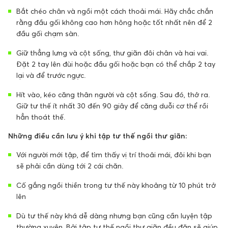
Bắt chéo chân và ngồi một cách thoải mái. Hãy chắc chắn
rằng đầu gối không cao hơn hông hoặc tốt nhất nên để 2
đầu gối chạm sàn.
Giữ thẳng lưng và cột sống, thư giãn đôi chân và hai vai.
Đặt 2 tay lên đùi hoặc đầu gối hoặc bạn có thể chắp 2 tay
lại và để trước ngực.
Hít vào, kéo căng thân người và cột sống. Sau đó, thở ra.
Giữ tư thế ít nhất 30 đến 90 giây để căng duỗi cơ thể rồi
hẳn thoát thế.
Những điều cần lưu ý khi tập tư thế ngồi thư giãn:
Với người mới tập, để tìm thấy vị trí thoải mái, đôi khi bạn
sẽ phải cần dùng tới 2 cái chăn.
Cố gắng ngồi thiền trong tư thế này khoảng từ 10 phút trở
lên
Dù tư thế này khá dễ dàng nhưng bạn cũng cần luyện tập
thường xuyên. Bởi tập tư thế ngồi thư giãn đều đặn sẽ giúp