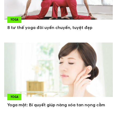
YOGA
8 tư thế yoga đôi uyển chuyển, tuyệt đẹp
YOGA
Yoga mặt: Bí quyết giúp nàng xóa tan nọng cằm