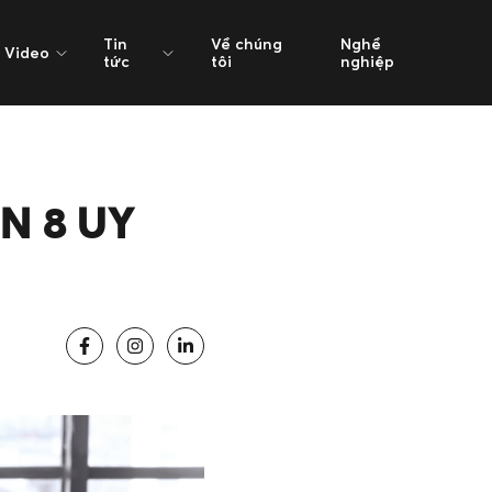
Tin
Về chúng
Nghề
Video
tức
tôi
nghiệp
N 8 UY