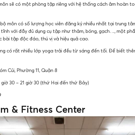
môn sẽ có một phòng tập riêng với hệ thống cách âm hoàn t
bộ môn có số lượng học viên đăng ký nhiều nhất tại trung t
 tĩnh với đầy đủ dụng cụ tập như thảm, bóng, gạch…, một phần
c bài tập độc đáo, thú vị và hiệu quả cao.
ng có rất nhiều lớp yoga trải đều từ sáng đến tối. Để biết thê
́m Củi, Phường 11, Quận 8
5 giờ 30 – 21 giờ 30 (thứ Hai đến thứ Bảy)
9
ym & Fitness Center