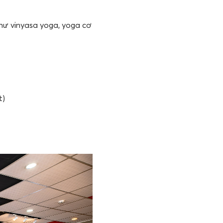
như vinyasa yoga, yoga cơ
t)