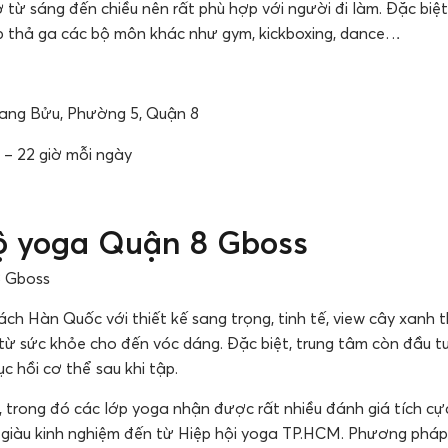
từ sáng đến chiều nên rất phù hợp với người đi làm. Đặc biệt
p thả ga các bộ môn khác như gym, kickboxing, dance…
uang Bửu, Phường 5, Quận 8
5 – 22 giờ mỗi ngày
bộ yoga Quận 8 Gboss
h Hàn Quốc với thiết kế sang trọng, tinh tế, view cây xanh t
ừ sức khỏe cho đến vóc dáng. Đặc biệt, trung tâm còn đầu t
ục hồi cơ thể sau khi tập.
trong đó các lớp yoga nhận được rất nhiều đánh giá tích cực.
 giàu kinh nghiệm đến từ Hiệp hội yoga TP.HCM. Phương pháp 