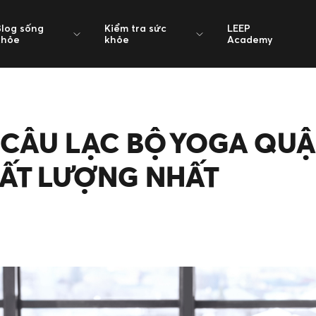
Blog sống
Kiểm tra sức
LEEP
khỏe
khỏe
Academy
 7 CÂU LẠC BỘ YOGA QUẬ
HẤT LƯỢNG NHẤT