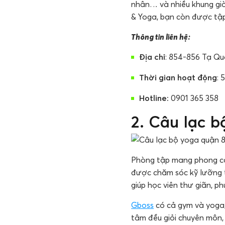
nhân… và nhiều khung giờ 
& Yoga, bạn còn được tậ
Thông tin liên hệ:
Địa chỉ
: 854-856 Tạ Q
Thời gian hoạt động
: 
Hotline:
0901 365 358
2. Câu lạc 
Phòng tập mang phong các
được chăm sóc kỹ lưỡng t
giúp học viên thư giãn, ph
Gboss
có cả gym và yoga, 
tâm đều giỏi chuyên môn,