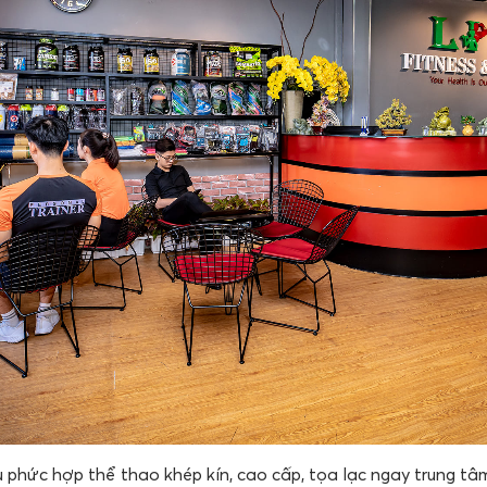
u phức hợp thể thao khép kín, cao cấp, tọa lạc ngay trung tâ