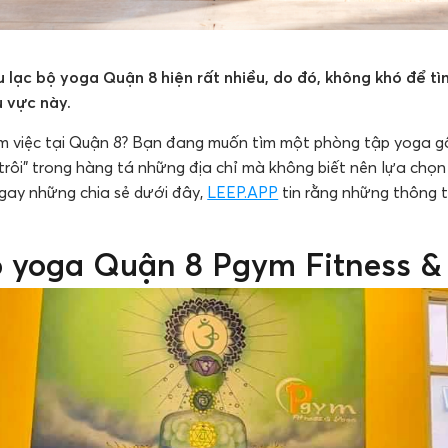
u lạc bộ yoga Quận 8 hiện rất nhiều, do đó, không khó để 
u vực này.
àm việc tại Quận 8? Bạn đang muốn tìm một phòng tập yoga g
trôi” trong hàng tá những địa chỉ mà không biết nên lựa chọn
gay những chia sẻ dưới đây,
LEEP.APP
tin rằng những thông t
bộ yoga Quận 8 Pgym Fitness &