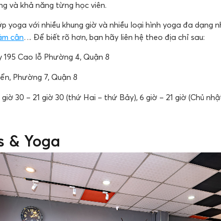
ng và khả năng từng học viên.
ớp yoga với nhiều khung giờ và nhiều loại hình yoga đa dạng 
ảm cân
… Để biết rõ hơn, bạn hãy liên hệ theo địa chỉ sau:
y 195 Cao lỗ Phường 4, Quận 8
iển, Phường 7, Quận 8
5 giờ 30 – 21 giờ 30 (thứ Hai – thứ Bảy), 6 giờ – 21 giờ (Chủ nhậ
ss & Yoga