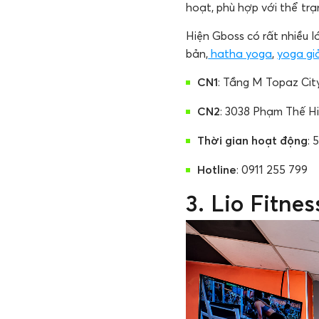
hoạt, phù hợp với thể trạ
Hiện Gboss có rất nhiều l
bản,
hatha yoga
,
yoga gi
CN1
: Tầng M Topaz Cit
CN2
: 3038 Phạm Thế H
Thời gian hoạt động
: 
Hotline
: 0911 255 799
3. Lio Fitne