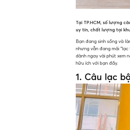
Tại TP.HCM, số lượng câ
uy tín, chất lượng tại kh
Bạn đang sinh sống và l
nhưng vẫn đang mải “lạc 
dành ngay vài phút xem n
hữu ích với bạn đấy.
1. Câu lạc 