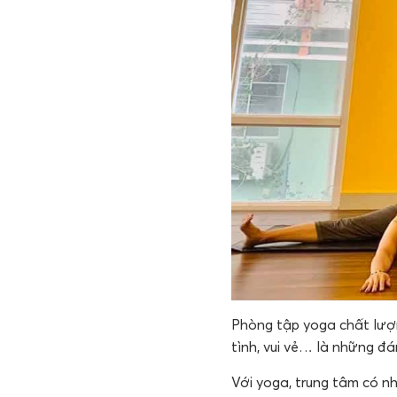
Phòng tập yoga chất lượng
tình, vui vẻ… là những đ
Với yoga, trung tâm có n