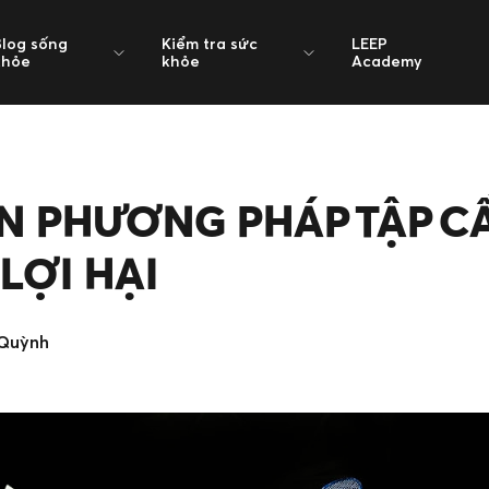
Blog sống
Kiểm tra sức
LEEP
khỏe
khỏe
Academy
N PHƯƠNG PHÁP TẬP C
LỢI HẠI
Quỳnh