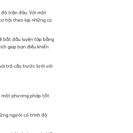
n độ trận đấu. Với một
cơ hội theo kịp những cú
ẽ bắt đầu luyện tập bằng
ích giúp bạn điều khiển
à trả cầu trước lưới với
là một phương pháp tốt
hững người có trình độ