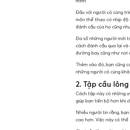
mình.
Đấu với người có cùng trì
môn thể thao có nhịp độ n
đánh cầu của họ cũng như
Đa số những người mới tậ
cách đánh cầu qua lại và 
đường bay cũng như nơi 
Thêm vào đó, bạn cũng có
những người có cùng khả
2. Tập cầu lôn
Cách tập này có những ưu
giúp bạn tiến bộ hơn khi c
Nhiều người tin rằng, bạ
cao hơn. Việc này có th