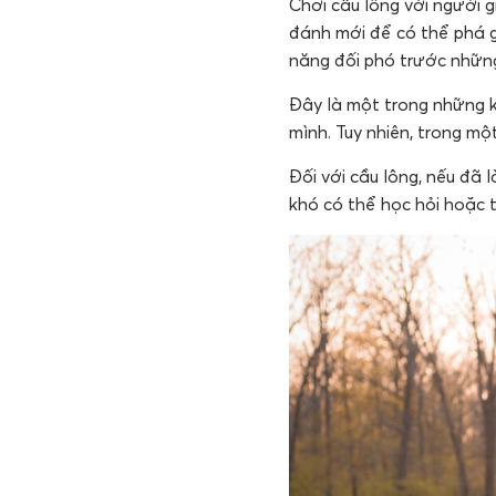
Chơi cầu lông với người g
đánh mới để có thể phá g
năng đối phó trước những
Đây là một trong những 
mình. Tuy nhiên, trong mộ
Đối với cầu lông, nếu đã 
khó có thể học hỏi hoặc 