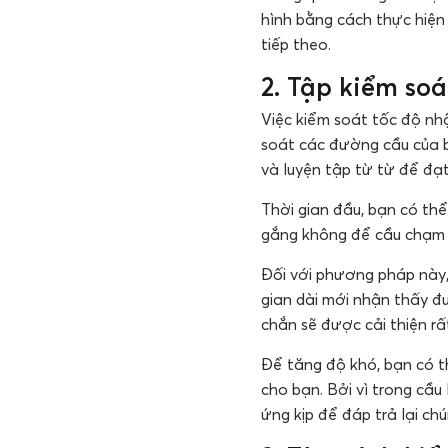
hình bằng cách thực hiệ
tiếp theo.
2. Tập kiểm so
Việc kiểm soát tốc độ nh
soát các đường cầu của b
và luyện tập từ từ để đạ
Thời gian đầu, bạn có thể
gắng không để cầu chạm v
Đối với phương pháp này,
gian dài mới nhận thấy đư
chắn sẽ được cải thiện rấ
Để tăng độ khó, bạn có th
cho bạn. Bởi vì trong cầ
ứng kịp để đáp trả lại chú