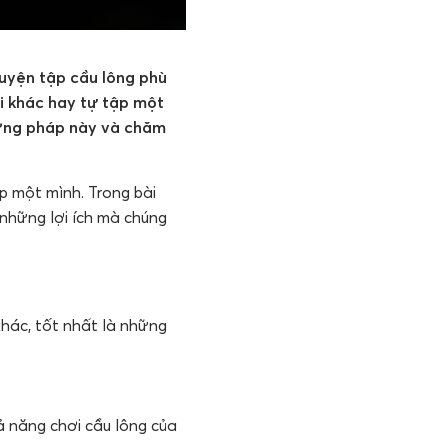
uyện tập cầu lông phù
i khác hay tự tập một
ương pháp này và chăm
p một mình. Trong bài
những lợi ích mà chúng
khác, tốt nhất là những
hả năng chơi cầu lông của