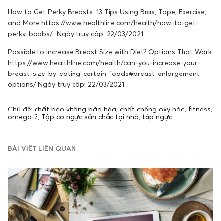
How to Get Perky Breasts: 13 Tips Using Bras, Tape, Exercise,
and More https://www.healthline.com/health/how-to-get-
perky-boobs/ Ngày truy cập: 22/03/2021
Possible to Increase Breast Size with Diet? Options That Work
https://www.healthline.com/health/can-you-increase-your-
breast-size-by-eating-certain-foods#breast-enlargement-
options/ Ngày truy cập: 22/03/2021
Chủ đề:
chất béo không bão hòa
,
chất chống oxy hóa
,
fitness
,
omega-3
,
Tập cơ ngực săn chắc tại nhà
,
tập ngực
BÀI VIẾT LIÊN QUAN