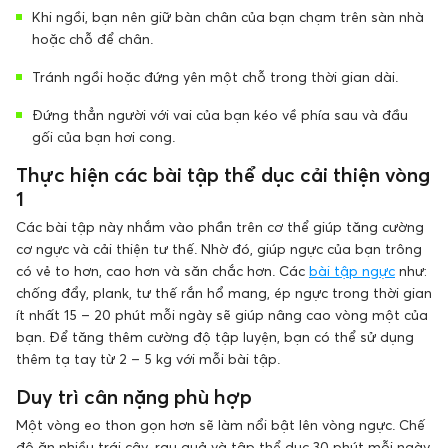
Khi ngồi, bạn nên giữ bàn chân của bạn chạm trên sàn nhà
hoặc chỗ để chân.
Tránh ngồi hoặc đứng yên một chỗ trong thời gian dài.
Đứng thẳn người với vai của bạn kéo về phía sau và đầu
gối của bạn hơi cong.
Thực hiện các bài tập thể dục cải thiện vòng
1
Các bài tập này nhắm vào phần trên cơ thể giúp tăng cường
cơ ngực và cải thiện tư thế. Nhờ đó, giúp ngực của bạn trông
có vẻ to hơn, cao hơn và săn chắc hơn. Các
bài tập ngực
như:
chống đẩy, plank, tư thế rắn hổ mang, ép ngực trong thời gian
ít nhất 15 – 20 phút mỗi ngày sẽ giúp nâng cao vòng một của
bạn. Để tăng thêm cường độ tập luyện, bạn có thể sử dụng
thêm tạ tay từ 2 – 5 kg với mỗi bài tập.
Duy trì cân nặng phù hợp
Một vòng eo thon gọn hơn sẽ làm nổi bật lên vòng ngực. Chế
độ ăn nhiều trái cây, rau quả và tập thể dục 30 phút mỗi ngày