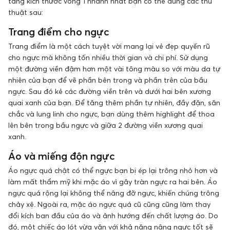
tăng kích thước vòng 1 nhanh nhất bạn có thể dùng các thủ
thuật sau:
Trang điểm cho ngực
Trang điểm là một cách tuyệt vời mang lại vẻ đẹp quyến rũ
cho ngực mà không tốn nhiều thời gian và chi phí. Sử dụng
một đường viền đậm hơn một vài tông màu so với màu da tự
nhiên của bạn để vẽ phần bên trong và phần trên của bầu
ngực. Sau đó kẻ các đường viền trên và dưới hai bên xương
quai xanh của bạn. Để tăng thêm phần tự nhiên, đầy đặn, săn
chắc và lung linh cho ngực, bạn dùng thêm highlight để thoa
lên bên trong bầu ngực và giữa 2 đường viền xương quai
xanh.
Áo và miếng độn ngực
Áo ngực quá chật có thể ngực bạn bị ép lại trông nhỏ hơn và
làm mất thẩm mỹ khi mặc áo vì gây tràn ngực ra hai bên. Áo
ngực quá rộng lại không thể nâng đỡ ngực, khiến chúng trông
chảy xệ. Ngoài ra, mặc áo ngực quá cũ cũng cũng làm thay
đổi kích ban đầu của áo và ảnh hướng đến chất lượng áo. Do
đó, một chiếc áo lót vừa vặn với khả năng nâng ngực tốt sẽ