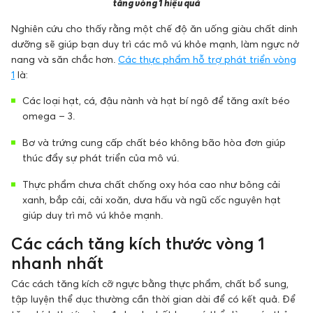
tăng vòng 1 hiệu quả
Nghiên cứu cho thấy rằng một chế độ ăn uống giàu chất dinh
dưỡng sẽ giúp bạn duy trì các mô vú khỏe mạnh, làm ngực nở
nang và săn chắc hơn.
Các thực phẩm hỗ trợ phát triển vòng
1
là:
Các loại hạt, cá, đậu nành và hạt bí ngô để tăng axít béo
omega – 3.
Bơ và trứng cung cấp chất béo không bão hòa đơn giúp
thúc đẩy sự phát triển của mô vú.
Thực phẩm chưa chất chống oxy hóa cao như bông cải
xanh, bắp cải, cải xoăn, dưa hấu và ngũ cốc nguyên hạt
giúp duy trì mô vú khỏe mạnh.
Các cách tăng kích thước vòng 1
nhanh nhất
Các cách tăng kích cỡ ngực bằng thực phẩm, chất bổ sung,
tập luyện thể dục thường cần thời gian dài để có kết quả. Để