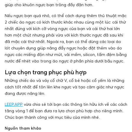
giúp cho khuôn ngực bạn trông đầy đặn hơn.
Nếu ngực bạn quá nhỏ, có thể cách dụng thêm thủ thuật mặc
2 chiếc áo ngực có kích thước khác nhau cùng một lúc: cái thứ
nhất đúng với kích cỡ vòng ngực của bạn và cái thứ hai lớn
hơn một chút nhưng phải vừa với kích thước ngực đã sau khi
đã mặc cái thứ nhất. Ngoài ra, bạn có thể dùng các loại áo
lót chuyên dụng giúp nâng đẩy ngực hoặc đặt thêm vào áo
ngực các miếng độn như mút, vải mềm, silicon, tấm đệm bằng
nước để nhét vào trong áo ngực ở phần phía dưới bầu ngực.
Lựa chọn trang phục phù hợp
Những chiếc áo và váy cổ chữ V, cổ bẻ hoặc cổ yếm là những
cách tốt nhất để tôn lên khe ngực và tạo cảm giác như ngực
đang được nâng lên.
LEEP.APP
vừa chia sẻ tới bạn các thông tin hữu ích về các cách
tăng vòng 1 để bạn đưa ra lựa chọn phù hợp cho riêng mình.
Chúc bạn thành công với mục tiêu của mình nhé.
Nguồn tham khảo