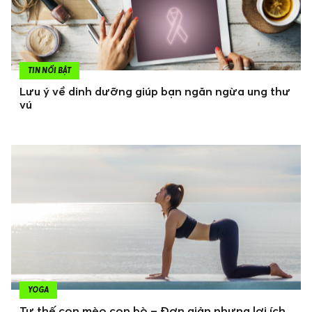
TIN NỔI BẬT
Lưu ý về dinh dưỡng giúp bạn ngăn ngừa ung thư
vú
YOGA
Tư thế con mèo con bò – Đơn giản nhưng lợi ích