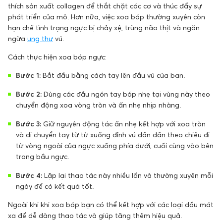
thích sản xuất collagen để thắt chặt các cơ và thúc đẩy sự
phát triển của mô. Hơn nữa, việc xoa bóp thường xuyên còn
hạn chế tình trạng ngực bị chảy xệ, trùng não thịt và ngăn
ngừa
ung thư
vú.
Cách thực hiện xoa bóp ngực:
Bước 1:
Bắt đầu bằng cách tay lên đầu vú của bạn.
Bước 2:
Dùng các đầu ngón tay bóp nhẹ tại vùng này theo
chuyển động xoa vòng tròn và ấn nhẹ nhịp nhàng.
Bước 3:
Giữ nguyên động tác ấn nhẹ kết hợp với xoa tròn
và di chuyển tay từ từ xuống đỉnh vú dần dần theo chiều đi
từ vòng ngoài của ngực xuống phía dưới, cuối cùng vào bên
trong bầu ngực.
Bước 4:
Lặp lại thao tác này nhiều lần và thường xuyên mỗi
ngày để có kết quả tốt.
Ngoài khi khi xoa bóp bạn có thể kết hợp với các loại dầu mát
xa để dễ dàng thao tác và giúp tăng thêm hiệu quả.