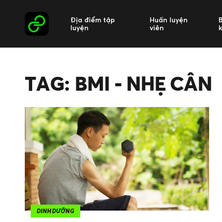
Địa điểm tập
Huấn luyện
luyện
viên
TAG: BMI - NHẸ CÂN
DINH DƯỠNG