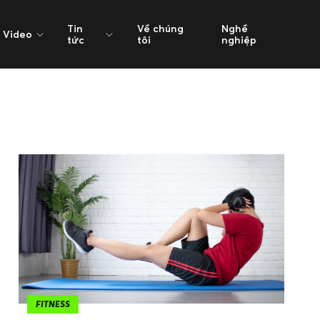
Tin
Về chúng
Nghề
Video
tức
tôi
nghiệp
FITNESS