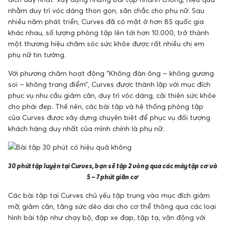
nhằm duy trì vóc dáng thon gọn, săn chắc cho phụ nữ. Sau
nhiều năm phát triển, Curves đã có mặt ở hơn 85 quốc gia
khác nhau, số lượng phòng tập lên tới hơn 10.000, trở thành
một thương hiệu chăm sóc sức khỏe được rất nhiều chị em
phụ nữ tin tưởng.
Với phương châm hoạt động “Không đàn ông – không gương
soi – không trang điểm”, Curves được thành lập với mục đích
phục vụ nhu cầu giảm cân, duy trì vóc dáng, cải thiện sức khỏe
cho phái đẹp. Thế nên, các bài tập và hệ thống phòng tập
của Curves được xây dựng chuyên biệt để phục vụ đối tượng
khách hàng duy nhất của mình chính là phụ nữ.
30 phút tập luyện tại Curves, bạn sẽ tập 2 vòng qua các máy tập cơ và
5 – 7 phút giãn cơ
Các bài tập tại Curves chủ yếu tập trung vào mục đích giảm
mỡ, giảm cân, tăng sức dẻo dai cho cơ thể thông qua các loại
hình bài tập như chạy bộ, đạp xe đạp, tập tạ, vận động với