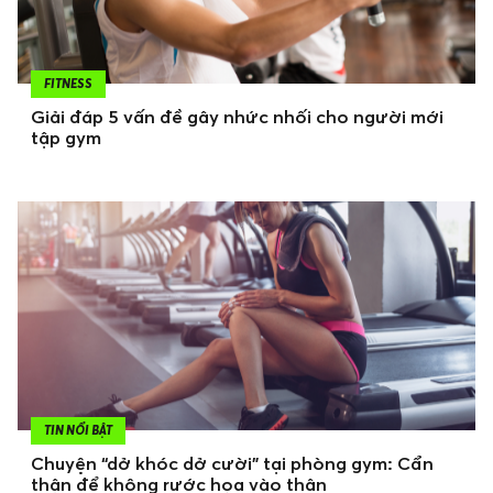
FITNESS
Giải đáp 5 vấn đề gây nhức nhối cho người mới
tập gym
TIN NỔI BẬT
Chuyện “dở khóc dở cười” tại phòng gym: Cẩn
thận để không rước họa vào thân