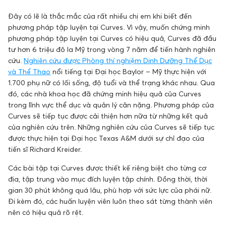
Đây có lẽ là thắc mắc của rất nhiều chị em khi biết đến
phương pháp tập luyện tại Curves. Vì vậy, muốn chứng minh
phương pháp tập luyện tại Curves có hiệu quả, Curves đã đầu
tư hơn 6 triệu đô la Mỹ trong vòng 7 năm để tiến hành nghiên
cứu.
Nghiên cứu được Phòng thí nghiệm Dinh Dưỡng Thể Dục
và Thể Thao
nổi tiếng tại Đại học Baylor – Mỹ thực hiện với
1.700 phụ nữ có lối sống, độ tuổi và thể trạng khác nhau. Qua
đó, các nhà khoa học đã chứng minh hiệu quả của Curves
trong lĩnh vực thể dục và quản lý cân nặng. Phương pháp của
Curves sẽ tiếp tục được cải thiện hơn nữa từ những kết quả
của nghiên cứu trên. Những nghiên cứu của Curves sẽ tiếp tục
được thực hiện tại Đại học Texas A&M dưới sự chỉ đạo của
tiến sĩ Richard Kreider.
Các bài tập tại Curves được thiết kế riêng biệt cho từng cơ
địa, tập trung vào mục đích luyện tập chính. Đồng thời, thời
gian 30 phút không quá lâu, phù hợp với sức lực của phái nữ.
Đi kèm đó, các huấn luyện viên luôn theo sát từng thành viên
nên có hiệu quả rõ rệt.