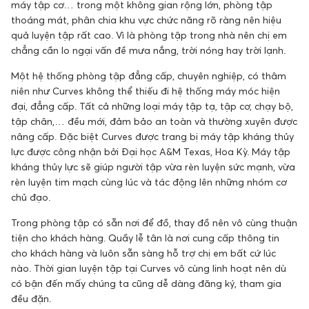
máy tập cơ… trong một không gian rộng lớn, phòng tập
thoáng mát, phân chia khu vực chức năng rõ ràng nên hiệu
quả luyện tập rất cao. Vì là phòng tập trong nhà nên chị em
chẳng cần lo ngại vấn đề mưa nắng, trời nóng hay trời lạnh.
Một hệ thống phòng tập đẳng cấp, chuyên nghiệp, có thâm
niên như Curves không thể thiếu đi hệ thống máy móc hiện
đại, đẳng cấp. Tất cả những loại máy tập tạ, tập cơ, chạy bộ,
tập chân,… đều mới, đảm bảo an toàn và thường xuyên được
nâng cấp. Đặc biệt Curves được trang bị máy tập kháng thủy
lực được công nhận bởi Đại học A&M Texas, Hoa Kỳ. Máy tập
kháng thủy lực sẽ giúp người tập vừa rèn luyện sức mạnh, vừa
rèn luyện tim mạch cùng lúc và tác động lên những nhóm cơ
chủ đạo.
Trong phòng tập có sẵn nơi để đồ, thay đồ nên vô cùng thuận
tiện cho khách hàng. Quầy lễ tân là nơi cung cấp thông tin
cho khách hàng và luôn sẵn sàng hỗ trợ chị em bất cứ lúc
nào. Thời gian luyện tập tại Curves vô cùng linh hoạt nên dù
có bận đến mấy chúng ta cũng dễ dàng đăng ký, tham gia
đều đặn.