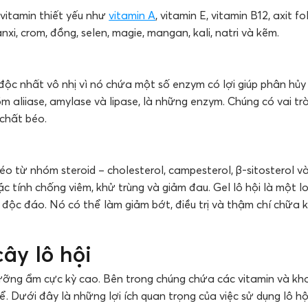
 vitamin thiết yếu như
vitamin A
, vitamin E, vitamin B12, axit f
xi, crom, đồng, selen, magie, mangan, kali, natri và kẽm.
 độc nhất vô nhị vì nó chứa một số enzym có lợi giúp phân hủ
aliiase, amylase và lipase, là những enzym. Chúng có vai tr
 chất béo.
béo từ nhóm steroid – cholesterol, campesterol, β-sitosterol v
ặc tính chống viêm, khử trùng và giảm đau. Gel lô hội là một l
 độc đáo. Nó có thể làm giảm bớt, điều trị và thậm chí chữa 
cây lô hội
ưỡng ẩm cực kỳ cao. Bên trong chúng chứa các vitamin và kh
. Dưới đây là những lợi ích quan trọng của việc sử dụng lô hội