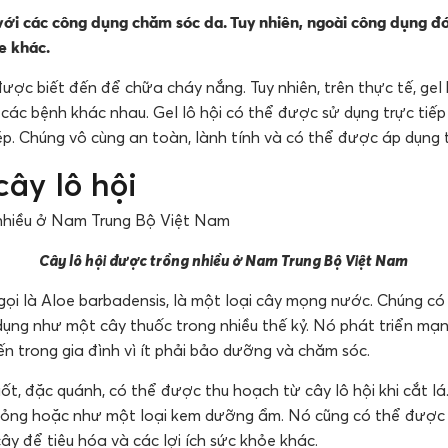
với các công dụng chăm sóc da. Tuy nhiên, ngoài công dụng đó
e khác.
được biết đến để chữa cháy nắng. Tuy nhiên, trên thực tế, gel 
các bệnh khác nhau. Gel lô hội có thể được sử dụng trực tiếp
p. Chúng vô cùng an toàn, lành tính và có thể được áp dụng t
cây lô hội
Cây lô hội được trồng nhiều ở Nam Trung Bộ Việt Nam
gọi là Aloe barbadensis, là một loại cây mọng nước. Chúng c
dụng như một cây thuốc trong nhiều thế kỷ. Nó phát triển mạn
ến trong gia đình vì ít phải bảo dưỡng và chăm sóc.
suốt, đặc quánh, có thể được thu hoạch từ cây lô hội khi cắt l
 bỏng hoặc như một loại kem dưỡng ẩm. Nó cũng có thể được 
ây để tiêu hóa và các lợi ích sức khỏe khác.