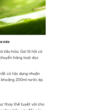
óa nào
tiêu hóa. Gel lô hội có
 chuyển hàng loạt dọc
hất có tác dụng nhuận
hỏ khoảng 200ml nước ép.
sự thay thế tuyệt vời cho