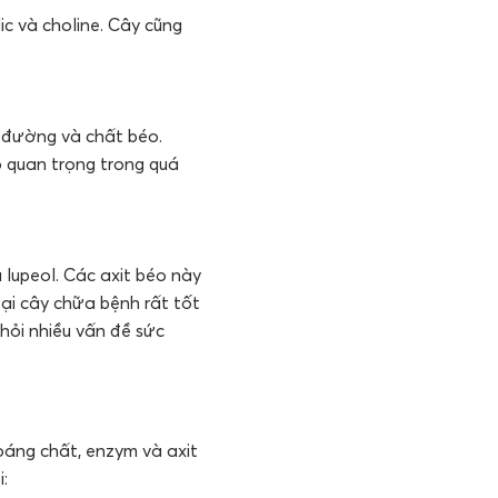
olic và choline. Cây cũng
y đường và chất béo.
ò quan trọng trong quá
à lupeol. Các axit béo này
oại cây chữa bệnh rất tốt
khỏi nhiều vấn đề sức
oáng chất, enzym và axit
: