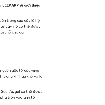
, LEEP.APP sẽ giới thiệu
bên trong của cây lô hội
 từ cây, nó có thể được
ại chỗ cho da.
ó nguồn gốc từ các vùng
h trong khí hậu khô và là
á. Sau đó, gel có thể được
pha trộn vào sinh tố