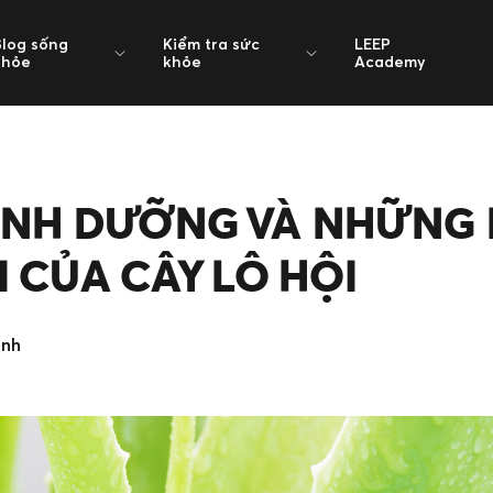
Blog sống
Kiểm tra sức
LEEP
khỏe
khỏe
Academy
DINH DƯỠNG VÀ NHỮNG 
I CỦA CÂY LÔ HỘI
inh