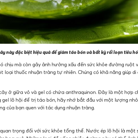
cây này đặc biệt hiệu quả để giảm táo bón và bất kỳ rối loạn tiêu h
ó chịu mà còn gây ảnh hưởng xấu đến sức khỏe đường ruột và 
 loại thuốc nhuận tràng tự nhiên. Chúng có khả năng giúp di
ây ở giữa vỏ và gel có chứa anthraquinon. Đây là một hợp c
 gel lô hội để trị táo bón, hãy nhớ bắt đầu với một lượng n
ng của bạn quen với tác dụng nhuận tràng.
 quan trọng đối với sức khỏe tổng thể. Nước ép lô hội là một 