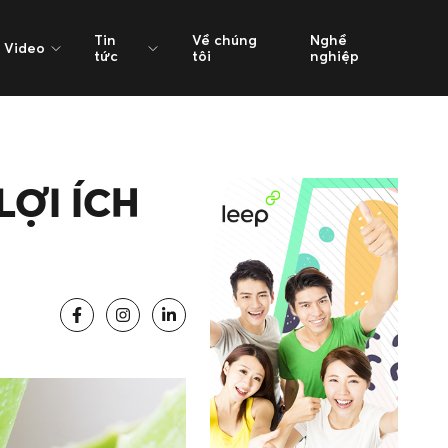
Tin
Về chúng
Nghề
Video
tức
tôi
nghiệp
LỢI ÍCH