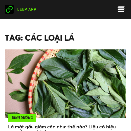
TAG: CÁC LOẠI LÁ
DINH DƯỠNG
Lá mật gấu giảm cân như thế nào? Liệu có hiệu