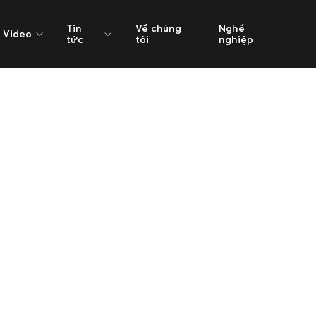
Tin
Về chúng
Nghề
Video
tức
tôi
nghiệp