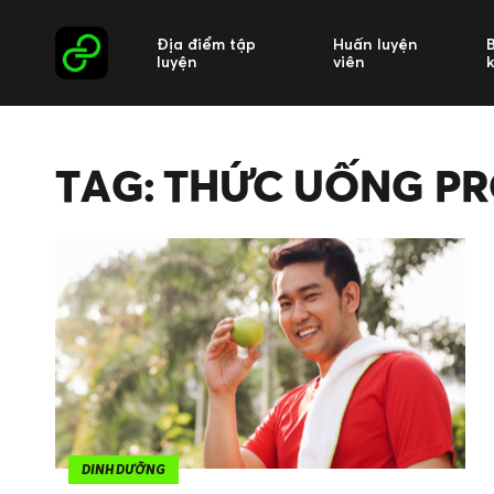
Địa điểm tập
Huấn luyện
luyện
viên
TAG: THỨC UỐNG PR
DINH DƯỠNG