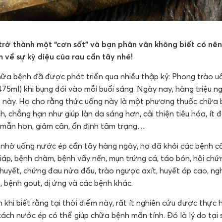
rở thành một “cơn sốt” và bạn phân vân không biết có nên
m về sự kỳ diệu của rau cần tây nhé!
ữa bệnh đã được phát triển qua nhiều thập kỷ: Phong trào u
475ml) khi bụng đói vào mỗi buổi sáng. Ngày nay, hàng triệu ng
 này. Họ cho rằng thức uống này là một phương thuốc chữa
ích, chẳng hạn như giúp làn da sáng hơn, cải thiện tiêu hóa, ít đ
h mẫn hơn, giảm cân, ổn định tâm trạng…
 nhờ uống nước ép cần tây hàng ngày, họ đã khỏi các bệnh cấ
áp, bệnh chàm, bệnh vẩy nến, mụn trứng cá, táo bón, hội chứ
uyết, chứng đau nửa đầu, trào ngược axít, huyết áp cao, ng
 bệnh gout, dị ứng và các bệnh khác.
 khi biết rằng tại thời điểm này, rất ít nghiên cứu được thực
 cách nước ép có thể giúp chữa bệnh mãn tính. Đó là lý do tại