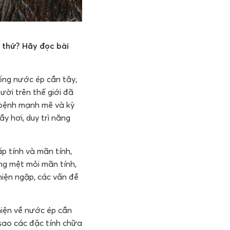
 thử? Hãy đọc bài
ống nước ép cần tây,
ười trên thế giới đã
 bệnh mạnh mẽ và kỳ
ầy hơi, duy trì năng
p tính và mãn tính,
ng mệt mỏi mãn tính,
hiện ngập, các vấn đề
 hiện về nước ép cần
 sao các đặc tính chữa