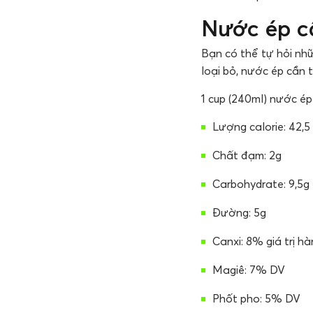
Nước ép cầ
Bạn có thể tự hỏi nhữ
loại bỏ, nước ép cần 
1 cup (240ml) nước ép
Lượng calorie: 42,5
Chất đạm: 2g
Carbohydrate: 9,5g
Đường: 5g
Canxi: 8% giá trị h
Magiê: 7% DV
Phốt pho: 5% DV