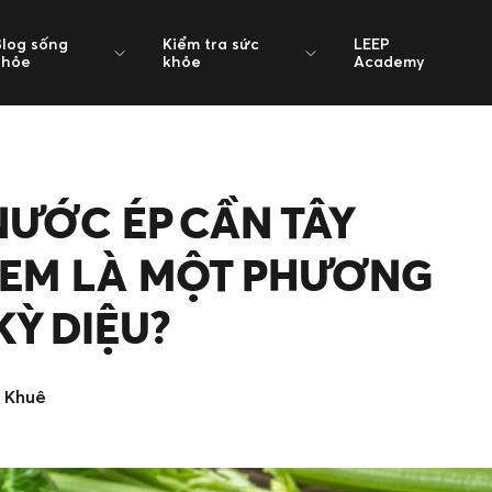
Blog sống
Kiểm tra sức
LEEP
khỏe
khỏe
Academy
NƯỚC ÉP CẦN TÂY
EM LÀ MỘT PHƯƠNG
Ỳ DIỆU?
 Khuê