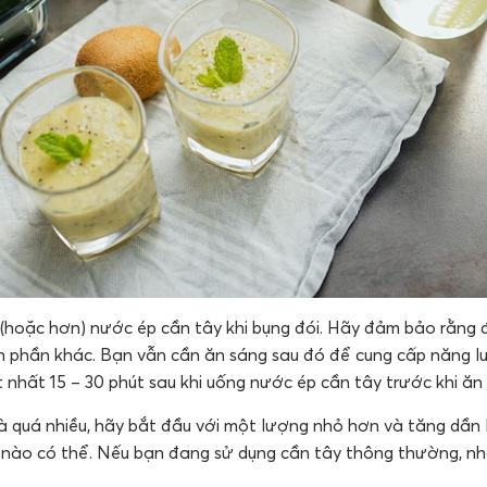
(hoặc hơn) nước ép cần tây khi bụng đói. Hãy đảm bảo rằng đ
 phần khác. Bạn vẫn cần ăn sáng sau đó để cung cấp năng l
t nhất 15 – 30 phút sau khi uống nước ép cần tây trước khi ăn 
à quá nhiều, hãy bắt đầu với một lượng nhỏ hơn và tăng dần 
i nào có thể. Nếu bạn đang sử dụng cần tây thông thường, nh