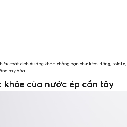
iều chất dinh dưỡng khác, chẳng hạn như kẽm, đồng, folate, b
ống oxy hóa.
c khỏe của nước ép cần tây