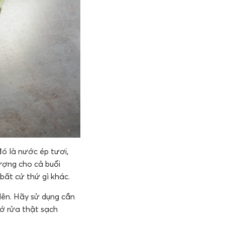
ó là nước ép tươi,
ượng cho cả buổi
bất cứ thứ gì khác.
lên. Hãy sử dụng cần
ớ rửa thật sạch