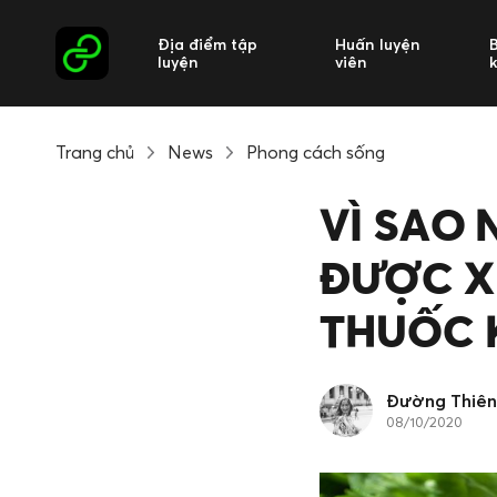
Địa điểm tập
Huấn luyện
luyện
viên
Trang chủ
News
Phong cách sống
VÌ SAO 
ĐƯỢC X
THUỐC K
Đường Thiên
08/10/2020