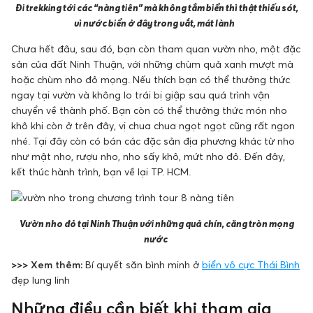
Đi trekking tới các “nàng tiên” mà không tắm biển thì thật thiếu sót,
vì nước biển ở đây trong vắt, mát lành
Chưa hết đâu, sau đó, bạn còn tham quan vườn nho, một đặc
sản của đất Ninh Thuận, với những chùm quả xanh mượt mà
hoặc chùm nho đỏ mọng. Nếu thích bạn có thể thưởng thức
ngay tại vườn và không lo trái bị giập sau quá trình vận
chuyển về thành phố. Bạn còn có thể thưởng thức món nho
khô khi còn ở trên đây, vị chua chua ngọt ngọt cũng rất ngon
nhé. Tại đây còn có bán các đặc sản địa phương khác từ nho
như mật nho, rượu nho, nho sấy khô, mứt nho đỏ. Đến đây,
kết thúc hành trình, bạn về lại TP. HCM.
Vườn nho đỏ tại Ninh Thuận với những quả chín, căng tròn mọng
nước
>>> Xem thêm:
Bí quyết săn bình minh ở
biển vô cực Thái Bình
đẹp lung linh
Những điều cần biết khi tham gia