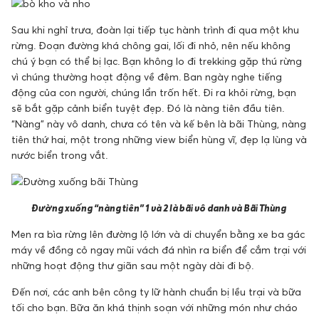
Sau khi nghỉ trưa, đoàn lại tiếp tục hành trình đi qua một khu
rừng. Đoạn đường khá chông gai, lối đi nhỏ, nên nếu không
chú ý bạn có thể bị lạc. Bạn không lo đi trekking gặp thú rừng
vì chúng thường hoạt động về đêm. Ban ngày nghe tiếng
động của con người, chúng lẩn trốn hết. Đi ra khỏi rừng, bạn
sẽ bắt gặp cảnh biển tuyệt đẹp. Đó là nàng tiên đầu tiên.
“Nàng” này vô danh, chưa có tên và kế bên là bãi Thùng, nàng
tiên thứ hai, một trong những view biển hùng vĩ, đẹp lạ lùng và
nước biển trong vắt.
Đường xuống “nàng tiên” 1 và 2 là bãi vô danh và Bãi Thùng
Men ra bìa rừng lên đường lộ lớn và di chuyển bằng xe ba gác
máy về đồng cỏ ngay mũi vách đá nhìn ra biển để cắm trại với
những hoạt động thư giãn sau một ngày dài đi bộ.
Đến nơi, các anh bên công ty lữ hành chuẩn bị lều trại và bữa
tối cho bạn. Bữa ăn khá thịnh soạn với những món như cháo