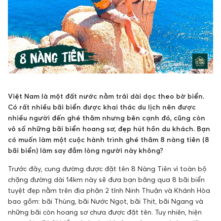
Việt Nam là một đất nước nằm trải dài dọc theo bờ biển.
Có rất nhiều bãi biển được khai thác du lịch nên được
nhiều người đến ghé thăm nhưng bên cạnh đó, cũng còn
vô số những bãi biển hoang sơ, đẹp hút hồn du khách. Bạn
có muốn làm một cuộc hành trình ghé thăm 8 nàng tiên (8
bãi biển) làm say đắm lòng người này không?
Trước đây, cung đường được đặt tên 8 Nàng Tiên vì toàn bộ
chặng đường dài 14km này sẽ đưa bạn băng qua 8 bãi biển
tuyệt đẹp nằm trên địa phận 2 tỉnh Ninh Thuận và Khánh Hòa
bao gồm: bãi Thùng, bãi Nước Ngọt, bãi Thịt, bãi Ngang và
những bãi còn hoang sơ chưa được đặt tên. Tuy nhiên, hiện