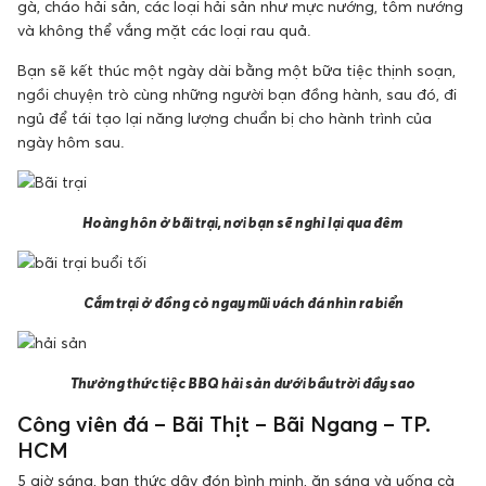
gà, cháo hải sản, các loại hải sản như mực nướng, tôm nướng
và không thể vắng mặt các loại rau quả.
Bạn sẽ kết thúc một ngày dài bằng một bữa tiệc thịnh soạn,
ngồi chuyện trò cùng những người bạn đồng hành, sau đó, đi
ngủ để tái tạo lại năng lượng chuẩn bị cho hành trình của
ngày hôm sau.
Hoàng hôn ở bãi trại, nơi bạn sẽ nghỉ lại qua đêm
Cắm trại ở đồng cỏ ngay mũi vách đá nhìn ra biển
Thưởng thức tiệc BBQ hải sản dưới bầu trời đầy sao
Công viên đá – Bãi Thịt – Bãi Ngang – TP.
HCM
5 giờ sáng, bạn thức dậy đón bình minh, ăn sáng và uống cà