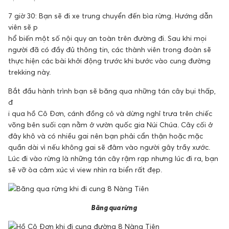
7 giờ 30: Bạn sẽ đi xe trung chuyển đến bìa rừng. Hướng dẫn
viên sẽ p
hổ biến một số nội quy an toàn trên đường đi. Sau khi mọi
người đã có đầy đủ thông tin, các thành viên trong đoàn sẽ
thực hiện các bài khởi động trước khi bước vào cung đường
trekking này.
Bắt đầu hành trình bạn sẽ băng qua những tán cây bụi thấp,
đ
i qua hồ Cô Đơn, cánh đồng cỏ và dừng nghỉ trưa trên chiếc
võng bên suối cạn nằm ở vườn quốc gia Núi Chúa. Cây cối ở
đây khô và có nhiều gai nên bạn phải cẩn thận hoặc mặc
quần dài vì nếu không gai sẽ đâm vào người gây trầy xước.
Lúc đi vào rừng là những tán cây rậm rạp nhưng lúc đi ra, bạn
sẽ vỡ òa cảm xúc vì view nhìn ra biển rất đẹp.
Băng qua rừng