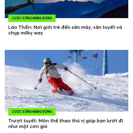
CUỘC SỐNG NĂNG ĐỘNG
Lảo Thẩn: Nơi giới trẻ đến săn mây, săn tuyết và
chụp milky way
CUỘC SỐNG NĂNG ĐỘNG
Trượt tuyết: Môn thể thao thú vị giúp bạn lướt đi
như một cơn gió