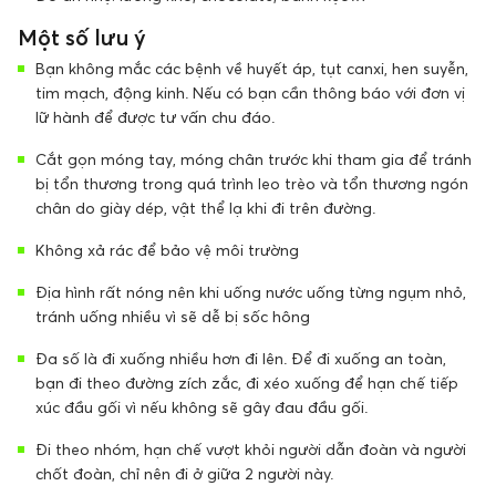
Một số lưu ý
Bạn không mắc các bệnh về huyết áp, tụt canxi, hen suyễn,
tim mạch, động kinh. Nếu có bạn cần thông báo với đơn vị
lữ hành để được tư vấn chu đáo.
Cắt gọn móng tay, móng chân trước khi tham gia để tránh
bị tổn thương trong quá trình leo trèo và tổn thương ngón
chân do giày dép, vật thể lạ khi đi trên đường.
Không xả rác để bảo vệ môi trường
Địa hình rất nóng nên khi uống nước uống từng ngụm nhỏ,
tránh uống nhiều vì sẽ dễ bị sốc hông
Đa số là đi xuống nhiều hơn đi lên. Để đi xuống an toàn,
bạn đi theo đường zích zắc, đi xéo xuống để hạn chế tiếp
xúc đầu gối vì nếu không sẽ gây đau đầu gối.
Đi theo nhóm, hạn chế vượt khỏi người dẫn đoàn và người
chốt đoàn, chỉ nên đi ở giữa 2 người này.