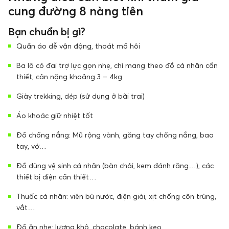
cung đường 8 nàng tiên
Bạn chuẩn bị gì?
Quần áo dễ vận động, thoát mồ hôi
Ba lô có đai trợ lực gọn nhẹ, chỉ mang theo đồ cá nhân cần
thiết, cân nặng khoảng 3 – 4kg
Giày trekking, dép (sử dụng ở bãi trại)
Áo khoác giữ nhiệt tốt
Đồ chống nắng: Mũ rộng vành, găng tay chống nắng, bao
tay, vớ…
Đồ dùng vệ sinh cá nhân (bàn chải, kem đánh răng…), các
thiết bị điện cần thiết…
Thuốc cá nhân: viên bù nước, điện giải, xịt chống côn trùng,
vắt…
Đồ ăn nhẹ: lương khô, chocolate, bánh kẹo…