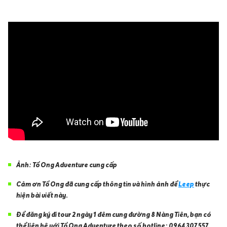
Ảnh: Tổ Ong Adventure cung cấp
Cảm ơn Tổ Ong
đã cung cấp thông tin và hình ảnh để
Leep
thực
hiện bài viết này.
Để đăng ký đi tour 2 ngày 1 đêm cung đường 8 Nàng Tiên, bạn có
thể liên hệ với Tổ Ong Adventure theo số hotline: 0964 307 557
.