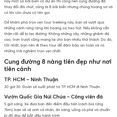
nay một số bãi biển có dự án thi công nên cung đường đã
thay đổi đôi chút, cũng là 8 bãi biển nhưng chúng hoang sơ và
có khi còn chưa có tên gọi.
Để khám phá trọn vẹn tour trekking này, bạn sẽ vượt qua
những cánh rừng rộng lớn hoang sơ, heo hút. Nếu không cẩn
thận rất dễ bị lạc đường. Không những vậy, những ghềnh đá
cao, trơn trượt cũng mang lại cho bạn nhiều thử thách. Do đó,
tốt nhất, bạn nên đi theo tour để đảm bảo an toàn và có
những trải nghiệm trọn vẹn nhất.
Cung đường 8 nàng tiên đẹp như nơi
tiên cảnh
TP. HCM – Ninh Thuận
20 giờ 30: Đoàn sẽ xuất phát từ TP. HCM đi Ninh Thuận.
Vườn Quốc Gia Núi Chúa – Công viên đá
5 giờ sáng: Xe đưa bạn đến điểm đầu tiên (cách bìa rừng
7km), bạn sẽ vệ sinh cá nhân, ăn sáng, uống cà phê và chuẩn
bị đồ đạc để bắt đầu hành trình.