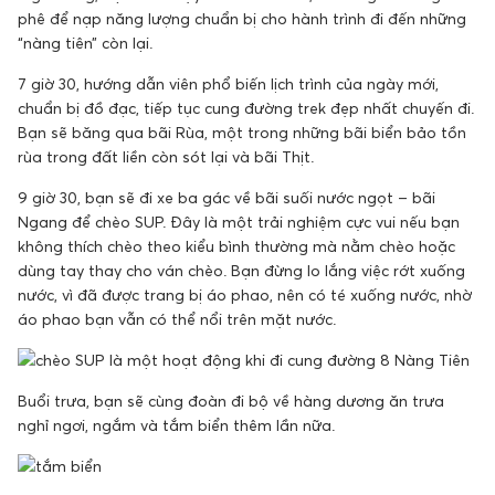
phê để nạp năng lượng chuẩn bị cho hành trình đi đến những
“nàng tiên” còn lại.
7 giờ 30, hướng dẫn viên phổ biến lịch trình của ngày mới,
chuẩn bị đồ đạc, tiếp tục cung đường trek đẹp nhất chuyến đi.
Bạn sẽ băng qua bãi Rùa, một trong những bãi biển bảo tồn
rùa trong đất liền còn sót lại và bãi Thịt.
9 giờ 30, bạn sẽ đi xe ba gác về bãi suối nước ngọt – bãi
Ngang để chèo SUP. Đây là một trải nghiệm cực vui nếu bạn
không thích chèo theo kiểu bình thường mà nằm chèo hoặc
dùng tay thay cho ván chèo. Bạn đừng lo lắng việc rớt xuống
nước, vì đã được trang bị áo phao, nên có té xuống nước, nhờ
áo phao bạn vẫn có thể nổi trên mặt nước.
Buổi trưa, bạn sẽ cùng đoàn đi bộ về hàng dương ăn trưa
nghỉ ngơi, ngắm và tắm biển thêm lần nữa.