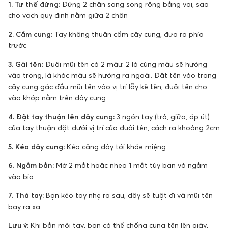
1. Tư thế đứng:
Đứng 2 chân song song rộng bằng vai, sao
cho vạch quy định nằm giữa 2 chân
2. Cầm cung:
Tay không thuận cầm cây cung, đưa ra phía
trước
3. Gài tên:
Đuôi mũi tên có 2 màu: 2 lá cùng màu sẽ hướng
vào trong, lá khác màu sẽ hướng ra ngoài. Đặt tên vào trong
cây cung gác đầu mũi tên vào vị trí lẫy kê tên, đuôi tên cho
vào khớp nằm trên dây cung
4. Đặt tay thuận lên dây cung:
3 ngón tay (trỏ, giữa, áp út)
của tay thuận đặt dưới vị trí của đuôi tên, cách ra khoảng 2cm
5. Kéo dây cung:
Kéo căng dây tới khóe miệng
6. Ngắm bắn:
Mở 2 mắt hoặc nheo 1 mắt tùy bạn và ngắm
vào bia
7. Thả tay:
Bạn kéo tay nhẹ ra sau, dây sẽ tuột đi và mũi tên
bay ra xa
Lưu ý:
Khi bắn mỏi tay, bạn có thể chống cung tên lên giày,