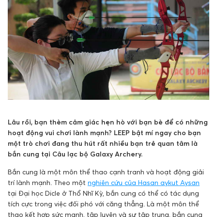
Lâu rồi, bạn thèm cảm giác hẹn hò với bạn bè để có những
hoạt động vui chơi lành mạnh? LEEP bật mí ngay cho bạn
một trò chơi đang thu hút rất nhiều bạn trẻ quan tâm là
bắn cung tại Câu lạc bộ Galaxy Archery.
Bắn cung là một môn thể thao cạnh tranh và hoạt động giải
trí lành mạnh. Theo một
nghiên cứu của Hasan aykut Aysan
tại Đại học Dicle ở Thổ Nhĩ Kỳ, bắn cung có thể có tác dụng
tích cực trong việc đối phó với căng thẳng. Là một môn thể
thao kết hợp sức mạnh, tập luyện và sự tập trung, bắn cung