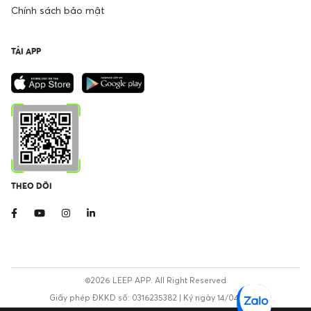
Chính sách bảo mật
TẢI APP
THEO DÕI
©2026 LEEP APP. All Right Reserved
Giấy phép ĐKKD số: 0316235382 | Ký ngày 14/04/2020