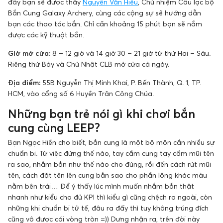
đây bạn sẽ được thầy
Nguyễn Văn Hiếu
, Chủ nhiệm Câu lạc bộ
Bắn Cung Galaxy Archery, cùng các cộng sự sẽ hướng dẫn
bạn các thao tác bắn. Chỉ cần khoảng 15 phút bạn sẽ nắm
được các kỹ thuật bắn.
Giờ mở cửa:
8 – 12 giờ và 14 giờ 30 – 21 giờ từ thứ Hai – Sáu.
Riêng thứ Bảy và Chủ Nhật CLB mở cửa cả ngày.
Địa điểm:
55B Nguyễn Thị Minh Khai, P. Bến Thành, Q. 1, TP.
HCM, vào cổng số 6 Huyền Trân Công Chúa.
Những bạn trẻ nói gì khi chơi bắn
cung cùng LEEP?
Bạn Ngọc Hiền cho biết, bắn cung là một bộ môn cần nhiều sự
chuẩn bị. Từ việc đứng thế nào, tay cầm cung tay cầm mũi tên
ra sao, nhắm bắn như thế nào cho đúng, rồi đến cách rút mũi
tên, cách đặt tên lên cung bắn sao cho phần lông khác màu
nằm bên trái… Để ý thấy lúc mình muốn nhắm bắn thật
nhanh như kiểu cho đủ KPI thì kiểu gì cũng chệch ra ngoài, còn
những khi chuẩn bị tử tế, đâu ra đấy thì tuy không trúng đích
cũng vô được cái vòng tròn =)) Dưng nhận ra, trên đời này