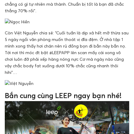
chẳng có gì tự nhiên mà thành. Chuẩn bị tốt là bạn đã chắc
thắng 70% rồi”.
Còn Việt Nguyễn chia sẻ: “Cuối tuần là dịp xả hết mỡ thừa sau
5 ngày ngồi văn phòng muốn thoát vị đĩa đệm. Ở nhà tập 1
mình xong thấy hơi chán nên rủ đồng bọn đi bắn này bắn nọ.
Tới nơi thì móc đt bật #LEEPAPP lên scan mấy cái xong vô
chơi luôn đỡ phải xếp hàng nóng nực Cơ mà ngày nào cũng
vậy chắc body fat xuống dưới 10% chắc cũng nhanh thôi
hihi”…
Bắn cung cùng LEEP ngay bạn nhé!