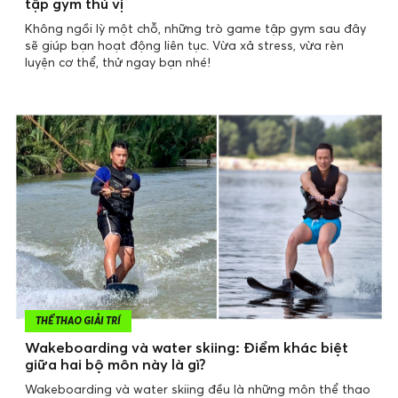
tập gym thú vị
Không ngồi lỳ một chỗ, những trò game tập gym sau đây
sẽ giúp bạn hoạt động liên tục. Vừa xả stress, vừa rèn
luyện cơ thể, thử ngay bạn nhé!
THỂ THAO GIẢI TRÍ
Wakeboarding và water skiing: Điểm khác biệt
giữa hai bộ môn này là gì?
Wakeboarding và water skiing đều là những môn thể thao