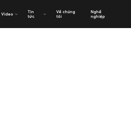
Tin
Về chúng
Nghề
Video
tức
tôi
nghiệp