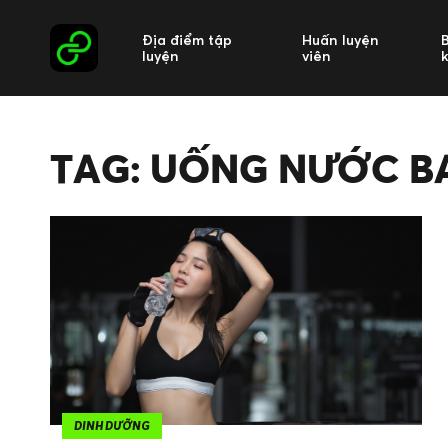
Địa điểm tập
Huấn luyện
luyện
viên
TAG: UỐNG NƯỚC BA
DINH DƯỠNG