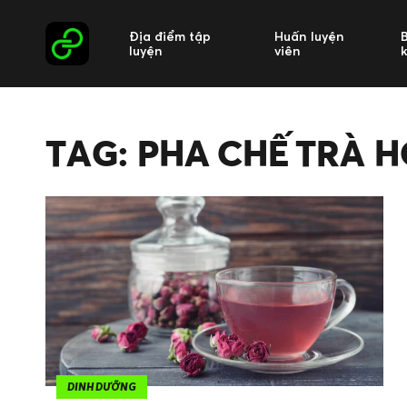
Địa điểm tập
Huấn luyện
luyện
viên
TAG: PHA CHẾ TRÀ 
DINH DƯỠNG