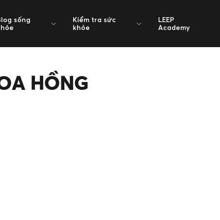
Blog sống
Kiểm tra sức
LEEP
khỏe
khỏe
Academy
HOA HỒNG