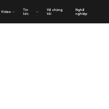
Tin
Về chúng
Nghề
Video
tức
tôi
nghiệp