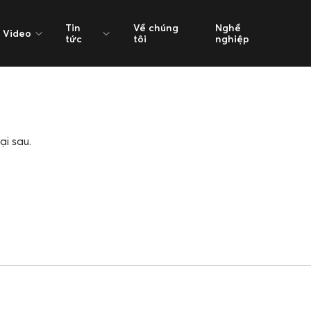
Tin
Về chúng
Nghề
Video
tức
tôi
nghiệp
ại sau.