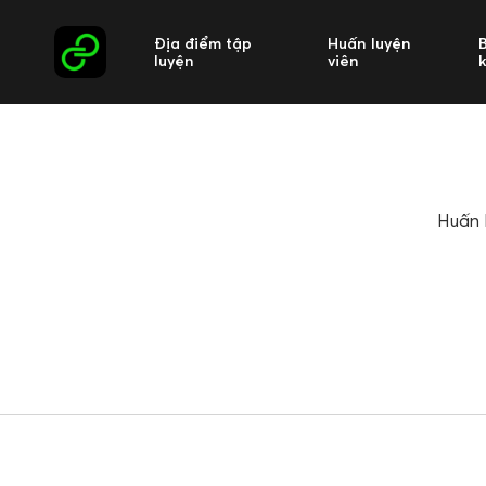
Địa điểm tập
Huấn luyện
luyện
viên
Huấn l