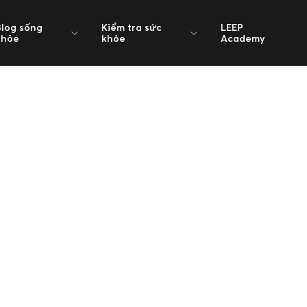
Blog sống
Kiểm tra sức
LEEP
khỏe
khỏe
Academy