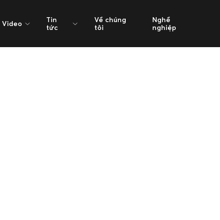
Tin
Về chúng
Nghề
Video
tức
tôi
nghiệp