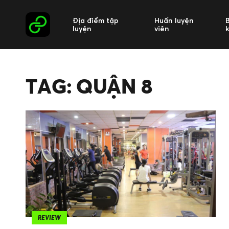
Địa điểm tập
Huấn luyện
luyện
viên
TAG: QUẬN 8
REVIEW