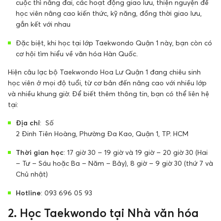
cuộc thì nâng đai, các hoạt động giao lưu, thiện nguyện để
học viên nâng cao kiến thức, kỹ năng, đồng thời giao lưu,
gắn kết với nhau
Đặc biệt, khi học tại lớp Taekwondo Quận 1 này, bạn còn có
cơ hội tìm hiểu về văn hóa Hàn Quốc.
Hiện câu lạc bộ Taekwondo Hoa Lư Quận 1 đang chiêu sinh
học viên ở mọi độ tuổi, từ cơ bản đến nâng cao với nhiều lớp
và nhiều khung giờ. Để biết thêm thông tin, bạn có thể liên hệ
tại:
Địa chỉ
:
Số
2 Đinh Tiên Hoàng, Phường Đa Kao, Quận 1, TP. HCM
Thời gian học
: 17 giờ 30 – 19 giờ và 19 giờ – 20 giờ 30 (Hai
– Tư – Sáu hoặc Ba – Năm – Bảy), 8 giờ – 9 giờ 30 (thứ 7 và
Chủ nhật)
Hotline
: 093 696 05 93
2. Học Taekwondo tại Nhà văn hóa