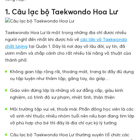
1. Câu lạc bộ Taekwondo Hoa Lư
Taekwondo Hoa Lư là một trong những địa chỉ được nhiều
người nghĩ đến nhất khi được hỏi về
các lớp võ Taekwondo
chất lượng
tại Quận 1. Đây là nơi dạy võ lâu đời, uy tín, đã
ươm mầm và chắp cánh cho rất nhiều tài năng võ thuật của
thành phố:
Không gian tập rộng rãi, thoáng mát, trang bị đầy đủ dụng
cụ tập luyện như thảm tập, găng tay, áo giáp…
Giáo viên đứng lớp là những võ sư đẳng cấp, giàu kinh
nghiệm, có trình độ sư phạm, nhiệt tình, thân thiện
Môi trường tập vui vẻ, thoải mái. Phần đông học viên là các
võ sinh nhí thuộc nhiều nhóm tuổi nên nếu bạn đang tìm lớp
võ phù hợp cho bé thì đây là địa chỉ cực kỳ lý tưởng
Câu lạc bộ Taekwondo Hoa Lư thường xuyên tổ chức các