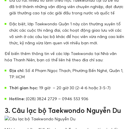
Đã có rất nhiều võ sinh theo học Taekwondo tại từ bé và
đã trở thành những vận động viên chuyên nghiệp, đạt được
giải thưởng cao tại các giải đấu trong nước và quốc tế
Đặc biệt, lớp Taekwondo Quận 1 này còn thường xuyên tổ
chức các cuộc thi nâng đai, các hoạt động giao lưu với các
võ sinh ở các câu lạc bộ khác để học viên vừa nâng cao kiến
thức, kỹ năng vừa làm quen với nhiều bạn mới.
Để biến thêm thông tin về các lớp Taekwondo tại Nhà văn
hóa Thanh Niên, bạn có thể liên hệ theo địa chỉ sau:
Địa chỉ:
Số 4 Phạm Ngọc Thạch, Phường Bến Nghé, Quận 1,
TP. HCM
Thời gian học:
19 giờ – 20 giờ 30 (2-4-6 hoặc 3-5-7)
Hotline:
(028) 3824 2729 – 0946 553 936
3. Câu lạc bộ Taekwondo Nguyễn Du