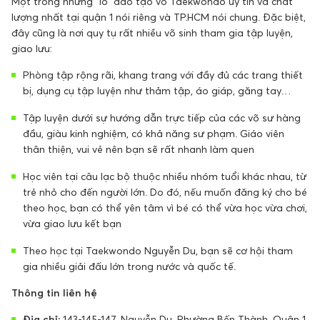
Một trong những “lò” đào tạo võ Taekwondo uy tín và chất
lượng nhất tại quận 1 nói riêng và TP.HCM nói chung. Đặc biệt,
đây cũng là nơi quy tụ rất nhiều võ sinh tham gia tập luyện,
giao lưu:
Phòng tập rộng rãi, khang trang với đầy đủ các trang thiết
bị, dụng cụ tập luyện như thảm tập, áo giáp, găng tay…
Tập luyện dưới sự hướng dẫn trực tiếp của các võ sư hàng
đầu, giàu kinh nghiệm, có khả năng sư phạm. Giáo viên
thân thiện, vui vẻ nên bạn sẽ rất nhanh làm quen
Học viên tại câu lạc bộ thuộc nhiều nhóm tuổi khác nhau, từ
trẻ nhỏ cho đến người lớn. Do đó, nếu muốn đăng ký cho bé
theo học, bạn có thể yên tâm vì bé có thể vừa học vừa chơi,
vừa giao lưu kết bạn
Theo học tại Taekwondo Nguyễn Du, bạn sẽ cơ hội tham
gia nhiều giải đấu lớn trong nước và quốc tế.
Thông tin liên hệ
Địa chỉ:
143-145-147, Nguyễn Du, Phường Bến Thành, Quận 1,