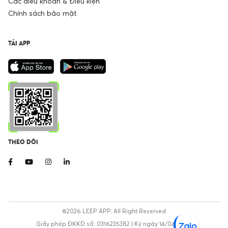
Các điều khoản & Điều kiện
Chính sách bảo mật
TẢI APP
THEO DÕI
©2026 LEEP APP. All Right Reserved
Giấy phép ĐKKD số: 0316235382 | Ký ngày 14/04/2020