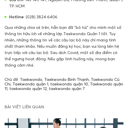
TP. HCM
Hotline
: (028) 3824 6406
Qua những chia sẻ trên, hẳn bạn đã “bỏ túi” cho mình một số
thông tin hữu ích về những lớp Taekwondo Quận 1 tốt. Tuy
nhiên, những thông tin về các câu lạc bộ này chỉ mang tính
chất tham khảo. Nếu muốn đăng ký học, bạn vui lòng liên hệ
trực tiếp với câu lạc bộ. Sau dịch Covid, một số địa điểm có
thể ngưng hoạt động. Nếu gặp tình huống này, mong bạn
thông cảm nhé.
Chủ đề:
Taekwondo
,
Taekwondo Bình Thạnh
,
Taekwondo Củ
Chi
,
Taekwondo quận 1
,
taekwondo quận 10
,
Taekwondo quận
11
,
taekwondo quận 12
,
taekwondo quận 7
BÀI VIẾT LIÊN QUAN